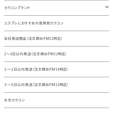
14.2mm
12.8mm
8.6mm
カラコンブランド
14.5mm
13.0mm
8.7mm
エバーカラー
コスプレにおすすめの高発色カラコン
15.0mm
13.2mm
8.8mm
エヌズコレクション
当日発送商品（注文締めPM12時迄）
14.4mm
13.3mm
8.5mm
トパーズ
2～3日以内発送（注文締めPM12時迄）
13.4mm
キャンディーマジック
１～２日以内発送（注文締めPM14時迄）
13.5mm
レヴィア
３～５日以内発送（注文締めPM12時迄）
13.6mm
チュチュ
水光カラコン