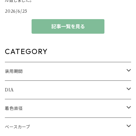
ル致しました。
2026/6/25
記事一覧を見る
CATEGORY
装用期間
1day
DIA
1month
14.0mm
着色直径
2ｗeek
14.1mm
12.5mm
ベースカーブ