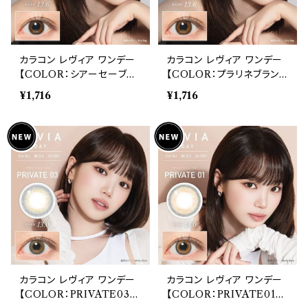
カラコン レヴィア ワンデー
カラコン レヴィア ワンデー
【COLOR：シアーセーブ
【COLOR：プラリネブラン】
ル】 1箱10枚入 度なし 14.1
1箱10枚入 度あり 14.1mm
¥1,716
¥1,716
mm キムチェウォン ReVIA
キムチェウォン ReVIA 1da
1day color 自然 ナチュラ
y color 自然 ナチュラル
ル ハーフ ブラウン ブラック
ハーフ ブラウン ブラック 高
高含水 裸眼風 自然
含水 裸眼風 自然
カラコン レヴィア ワンデー
カラコン レヴィア ワンデー
【COLOR：PRIVATE03】
【COLOR：PRIVATE01】