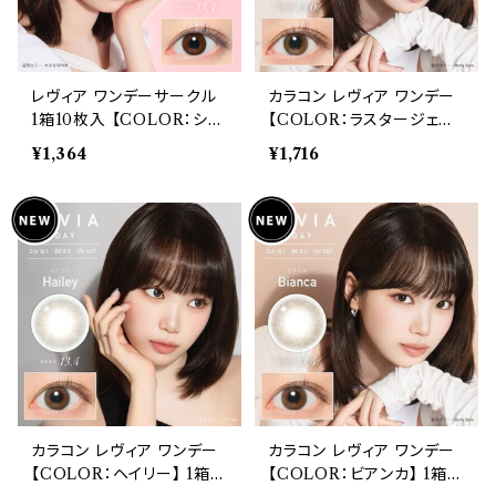
レヴィア ワンデーサークル
カラコン レヴィア ワンデー
1箱10枚入 【COLOR：シャ
【COLOR：ラスタージェム】
イブラウン】14.1mm ReVIA
1箱10枚入 度あり 14.1mm
¥1,364
¥1,716
1day CIRCLE 【KIM CH
キムチェウォン ReVIA 1da
AEWON】UVカット カラー
y color 自然 ナチュラル
コンタクト
ハーフ ブラウン ブラック 高
含水 裸眼風 自然
カラコン レヴィア ワンデー
カラコン レヴィア ワンデー
【COLOR：ヘイリー】 1箱1
【COLOR：ビアンカ】 1箱1