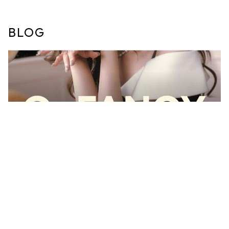
眼風 ローラ カラーコンタク
トレンズ マンスリー おまけ
付き♪
BLOG
キーワードから探す
SNSで大バズりした「回らない水光カラコン」から、一番のモテを狙
える甘口あざとカラーが登場！
2026/8/7
カテゴリから探す