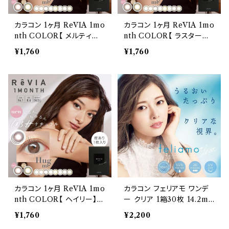
カラコン 1ヶ月 ReVIA 1mo
カラコン 1ヶ月 ReVIA 1mo
nth COLOR【 メルティベ
nth COLOR【 ラスタージ
ア】度あり 1枚入り レヴィア
ェム】度あり 1枚入り レヴィ
¥1,760
¥1,760
カラー ワンマンス ナチュラ
ア カラー ワンマンス ナチュ
ル 裸眼風 ローラ カラーコ
ラル 裸眼風 ローラ カラー
ンタクトレンズ マンスリー
コンタクトレンズ マンスリー
おまけ付き♪
おまけ付き♪
カラコン 1ヶ月 ReVIA 1mo
カラコン フェリアモ ワンデ
nth COLOR【 ヘイリー】度
ー クリア 1箱30枚 14.2m
あり 1枚入り レヴィア カラ
m 白石麻衣 度あり カラコ
¥1,760
¥2,200
ー ワンマンス ナチュラル 裸
ン Feliamo 1day