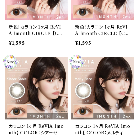
新色！カラコン 1ヶ月 ReVI
新色！カラコン 1ヶ月 ReVI
A 1month CIRCLE 【CO
A 1month CIRCLE 【CO
LOR：SHY BROWN 】 2
LOR：BLACK】 2枚入り レ
¥1,595
¥1,595
枚入り レヴィア サークル ワ
ヴィア サークル ワンマンス
ンマンス ナチュラル 裸眼風
ナチュラル 裸眼風 ROLA
ROLA カラーコンタクトレ
カラーコンタクトレンズ マン
ンズ マンスリー
スリー
カラコン 1ヶ月 ReVIA 1mo
カラコン 1ヶ月 ReVIA 1mo
nth【 COLOR：シアーセー
nth【 COLOR：メルティベ