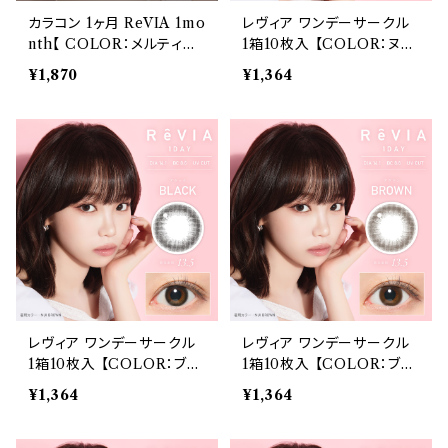
カラコン 1ヶ月 ReVIA 1mo
レヴィア ワンデーサークル
nth【 COLOR：メルティモ
1箱10枚入 【COLOR：ヌイ
ア】カラコン 1ヶ月 １箱２枚
ブラウン】14.1mm ReVIA 1
¥1,870
¥1,364
度あり 度なし ナチュラル
day CIRCLE 【KIM CHA
キムチェウォン 裸眼風 色素
EWON】UVカット カラー
薄い 自然 バレにくい
コンタクト
レヴィア ワンデーサークル
レヴィア ワンデーサークル
1箱10枚入 【COLOR：ブラ
1箱10枚入 【COLOR：ブラ
ック】14.1mm ReVIA 1day
ウン】14.1mm ReVIA 1day
¥1,364
¥1,364
CIRCLE 【KIM CHAEW
CIRCLE 【KIM CHAEW
ON】UVカット カラー コン
ON】UVカット カラー コン