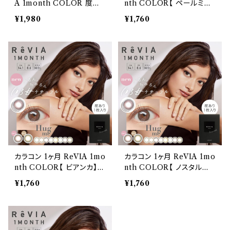
A 1month COLOR 度な
nth COLOR【 ペールミラ
し 2枚入り レヴィア カラー
ージュ】度あり 1枚入り レヴ
¥1,980
¥1,760
ワンマンス ナチュラル 裸眼
ィア カラー ワンマンス ナチ
風 ローラ カラーコンタクト
ュラル 裸眼風 ローラ カラ
レンズ マンスリー おまけ
ーコンタクトレンズ マンスリ
付き
ー おまけ付き♪
カラコン 1ヶ月 ReVIA 1mo
カラコン 1ヶ月 ReVIA 1mo
nth COLOR【 ビアンカ】度
nth COLOR【 ノスタルジ
あり 1枚入り レヴィア カラ
ア】度あり 1枚入り レヴィア
¥1,760
¥1,760
ー ワンマンス ナチュラル 裸
カラー ワンマンス ナチュラ
眼風 ローラ カラーコンタク
ル 裸眼風 ローラ カラーコ
トレンズ マンスリー おまけ
ンタクトレンズ マンスリー
付き♪
おまけ付き♪