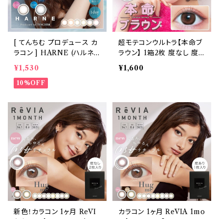
[ てんちむ プロデュース カ
超モテコンウルトラ【本命ブ
ラコン ] HARNE (ハルネ)
ラウン】 1箱2枚 度なし 度
ワンデー 1day 10枚入り
あり なえなの カラーコンタ
¥1,530
¥1,600
（当日発送） 1day
クト 1ヶ月 コンタクトレンズ
10%OFF
MOTECON ULTRA M
ONTHLY
新色！カラコン 1ヶ月 ReVI
カラコン 1ヶ月 ReVIA 1mo