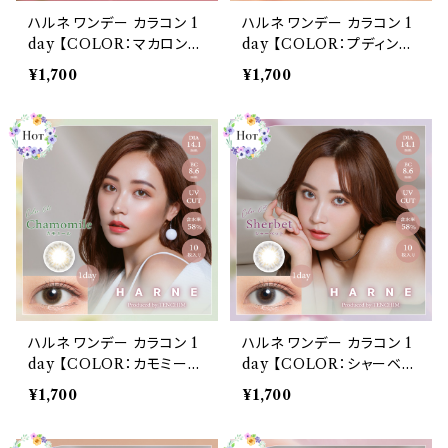
ハルネ ワンデー カラコン 1
ハルネ ワンデー カラコン 1
day 【COLOR：マカロン】1
day 【COLOR：プディン
箱10枚 14.1mm てんちむ
グ】1箱10枚 14.1mm てん
¥1,700
¥1,700
度なし 度あり UVカット カ
ちむ 度なし 度あり UVカッ
ラーコンタクト HARNE 1d
ト カラーコンタクト HARN
ay 潤い成分配合 透明感
E 1day 潤い成分配合 透明
高含水 大人 ナチュラル 色
感 高含水 大人 ナチュラル
っぽ 色素薄い系 盛れる ブ
色っぽ 色素薄い系 盛れる
ルー ヘーゼル ベージュ ブ
ブルー ヘーゼル ベージュ
ラウン 1日使い捨て
ブラウン 1日使い捨て
ハルネ ワンデー カラコン 1
ハルネ ワンデー カラコン 1
day 【COLOR：カモミー
day 【COLOR：シャーベッ
ル】1箱10枚 14.1mm てん
ト】1箱10枚 14.1mm てんち
¥1,700
¥1,700
ちむ 度なし 度あり UVカッ
む 度なし 度あり UVカット
ト カラーコンタクト HARN
カラーコンタクト HARNE