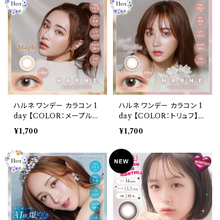
E 1day 潤い成分配合 透明
1day 潤い成分配合 透明感
感 高含水 大人 ナチュラル
高含水 大人 ナチュラル 色
色っぽ 色素薄い系 盛れる
っぽ 色素薄い系 盛れる ブ
ブルー ヘーゼル ベージュ
ルー ヘーゼル ベージュ ブ
ブラウン 1日使い捨て
ラウン 1日使い捨て
ハルネ ワンデー カラコン 1
ハルネ ワンデー カラコン 1
day 【COLOR：メープル】1
day 【COLOR：トリュフ】1
箱10枚 14.1mm てんちむ
箱10枚 14.1mm てんちむ
¥1,700
¥1,700
度なし 度あり UVカット カ
度なし 度あり UVカット カ
ラーコンタクト HARNE 1d
ラーコンタクト HARNE 1d
ay 潤い成分配合 透明感
ay 潤い成分配合 透明感
高含水 大人 ナチュラル 色
高含水 大人 ナチュラル 色
っぽ 色素薄い系 盛れる ブ
っぽ 色素薄い系 盛れる ブ
ルー ヘーゼル ベージュ ブ
ルー ヘーゼル ベージュ ブ
ラウン 1日使い捨て
ラウン 1日使い捨て