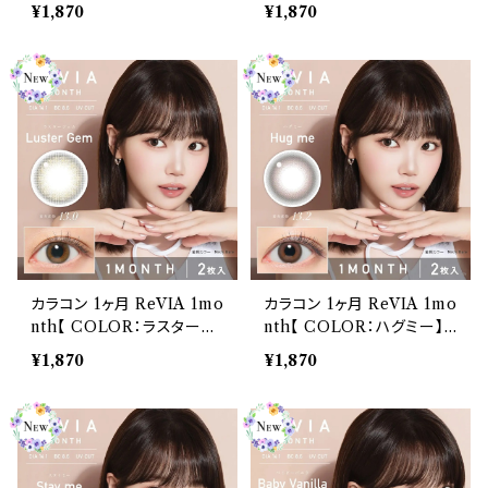
ブル】カラコン 1ヶ月 １箱２
ア】カラコン 1ヶ月 １箱２枚
¥1,870
¥1,870
枚 度あり 度なし ナチュラ
度あり 度なし ナチュラル
ル キムチェウォン 裸眼風
キムチェウォン 裸眼風 色素
色素薄い 自然 バレにくい
薄い 自然 バレにくい
カラコン 1ヶ月 ReVIA 1mo
カラコン 1ヶ月 ReVIA 1mo
nth【 COLOR：ラスタージ
nth【 COLOR：ハグミー】
ェム】カラコン 1ヶ月 １箱２
カラコン 1ヶ月 １箱２枚 度
¥1,870
¥1,870
枚 度あり 度なし ナチュラ
あり 度なし ナチュラル キ
ル キムチェウォン 裸眼風
ムチェウォン 裸眼風 色素薄
色素薄い 自然 バレにくい
い 自然 バレにくい