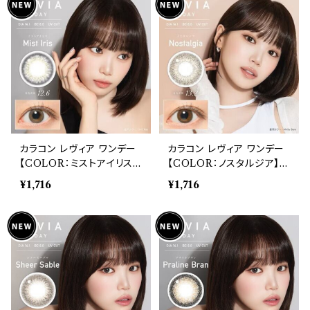
ハーフ ブラウン ブラック 高
ル ハーフ ブラウン ブラック
含水 裸眼風 自然
高含水 裸眼風 自然
カラコン レヴィア ワンデー
カラコン レヴィア ワンデー
【COLOR：ミストアイリス】
【COLOR：ノスタルジア】 1
1箱10枚入 度あり 14.1mm
箱10枚入 度あり 14.1mm
¥1,716
¥1,716
キムチェウォン ReVIA 1da
キムチェウォン ReVIA 1da
y color 自然 ナチュラル
y color 自然 ナチュラル
ハーフ ブラウン ブラック 高
ハーフ ブラウン ブラック 高
含水 裸眼風 自然
含水 裸眼風 自然