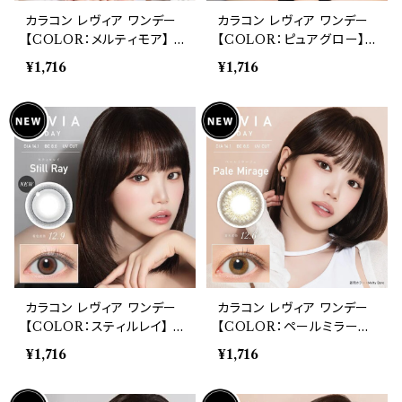
カラコン レヴィア ワンデー
カラコン レヴィア ワンデー
【COLOR：メルティモア】 1
【COLOR：ピュアグロー】 1
箱10枚入 度あり 14.1mm
箱10枚入 度あり 14.1mm
¥1,716
¥1,716
キムチェウォン ReVIA 1da
キムチェウォン ReVIA 1da
y color 自然 ナチュラル
y color 自然 ナチュラル
ハーフ ブラウン ブラック 高
ハーフ ブラウン ブラック 高
含水 裸眼風 自然
含水 裸眼風 自然
カラコン レヴィア ワンデー
カラコン レヴィア ワンデー
【COLOR：スティルレイ】 1
【COLOR：ペールミラージ
箱10枚入 度あり 14.1mm
ュ】 1箱10枚入 度あり 14.1
¥1,716
¥1,716
キムチェウォン ReVIA 1da
mm キムチェウォン ReVIA
y color 自然 ナチュラル
1day color 自然 ナチュラ