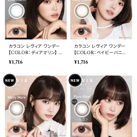
カラコン レヴィア ワンデー
カラコン レヴィア ワンデー
【COLOR：ディアマリン】 1
【COLOR：ベイビーバニラ】
箱10枚入 度あり 14.1mm
1箱10枚入 度あり 14.1mm
¥1,716
¥1,716
キムチェウォン ReVIA 1da
キムチェウォン ReVIA 1da
y color 自然 ナチュラル
y color 自然 ナチュラル
ハーフ ブラウン ブラック 高
ハーフ ブラウン ブラック 高
含水 裸眼風 自然
含水 裸眼風 自然