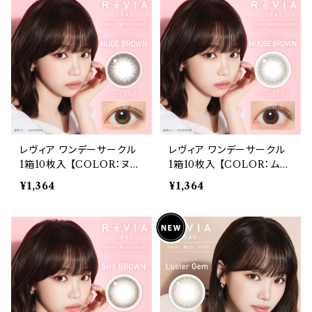
タクト
タクト
レヴィア ワンデーサークル
レヴィア ワンデーサークル
1箱10枚入 【COLOR：ヌー
1箱10枚入 【COLOR：ムー
ドブラウン】14.1mm ReVIA
スブラウン】14.1mm ReVI
¥1,364
¥1,364
1day CIRCLE 【KIM CH
A 1day CIRCLE 【KIM C
AEWON】UVカット カラー
HAEWON】UVカット カラ
コンタクト
ー コンタクト