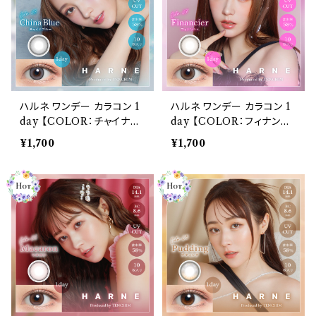
ハルネ ワンデー カラコン 1
ハルネ ワンデー カラコン 1
day 【COLOR：チャイナブ
day 【COLOR：フィナンシ
ルー】1箱10枚 14.1mm て
ェ】1箱10枚 14.1mm てんち
¥1,700
¥1,700
んちむ 度なし 度あり UVカ
む 度なし 度あり UVカット
ット カラーコンタクト HAR
カラーコンタクト HARNE
NE 1day 潤い成分配合 透
1day 潤い成分配合 透明感
明感 高含水 大人 ナチュラ
高含水 大人 ナチュラル 色
ル 色っぽ 色素薄い系 盛れ
っぽ 色素薄い系 盛れる ブ
る ブルー ヘーゼル ベージ
ルー ヘーゼル ベージュ ブ
ュ ブラウン 1日使い捨て
ラウン 1日使い捨て