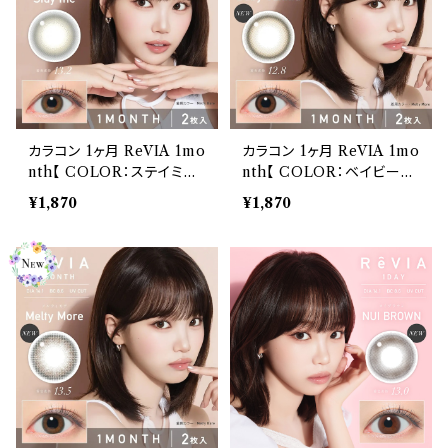
カラコン 1ヶ月 ReVIA 1mo
カラコン 1ヶ月 ReVIA 1mo
nth【 COLOR：ステイミ
nth【 COLOR：ベイビーバ
ー】カラコン 1ヶ月 １箱２枚
ニラ】カラコン 1ヶ月 １箱２
¥1,870
¥1,870
度あり 度なし ナチュラル
枚 度あり 度なし ナチュラ
キムチェウォン 裸眼風 色素
ル キムチェウォン 裸眼風
薄い 自然 バレにくい
色素薄い 自然 バレにくい