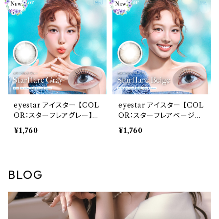
TWICE NAYEON 水光レ
TWICE NAYEON 水光レ
ンズ ナチュラル フチあり 細
ンズ ナチュラル フチあり 細
フチ 透明感 UVカット 高含
フチ 透明感 UVカット 高含
水 1day 10枚入りカラコン
水 1day 10枚入りカラコン
カラー コンタクト コンタク
カラー コンタクト コンタク
トレンズ
トレンズ
eyestar アイスター 【COL
eyestar アイスター 【COL
OR：スターフレアグレー】カ
OR：スターフレアベージュ】
ラコン ナヨン ワンデー 度な
カラコン ナヨン ワンデー 度
¥1,760
¥1,760
し・度あり 水光カラコン グ
なし・度あり 水光カラコン
レー すいこうカラコン 韓国
グレー すいこうカラコン 韓
TWICE NAYEON 水光レ
国 TWICE NAYEON 水
ンズ ナチュラル フチあり 細
光レンズ ナチュラル フチあ
BLOG
フチ 透明感 UVカット 高含
り 細フチ 透明感 UVカット
水 1day 10枚入りカラコン
高含水 1day 10枚入りカラ
カラー コンタクト コンタク
コン カラー コンタクト コン
トレンズ
タクトレンズ