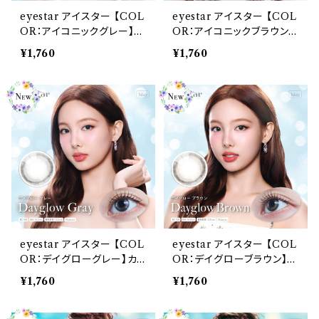
eyestar アイスター 【COL
eyestar アイスター 【COL
OR：アイコニックグレー】カ
OR：アイコニックブラウン】
ラコン ナヨン ワンデー 度な
カラコン ナヨン ワンデー 度
¥1,760
¥1,760
し・度あり 水光カラコン グ
なし・度あり 水光カラコン
レー すいこうカラコン 韓国
グレー すいこうカラコン 韓
TWICE NAYEON 水光レ
国 TWICE NAYEON 水
ンズ ナチュラル フチあり 細
光レンズ ナチュラル フチあ
フチ 透明感 UVカット 高含
り 細フチ 透明感 UVカット
水 1day 10枚入りカラコン
高含水 1day 10枚入りカラ
カラー コンタクト コンタク
コン カラー コンタクト コン
トレンズ
タクトレンズ
eyestar アイスター 【COL
eyestar アイスター 【COL
OR：デイグローグレー】カラ
OR：デイグローブラウン】カ
コン ナヨン ワンデー 度な
ラコン ナヨン ワンデー 度な
¥1,760
¥1,760
し・度あり 水光カラコン グ
し・度あり 水光カラコン グ
レー すいこうカラコン 韓国
レー すいこうカラコン 韓国