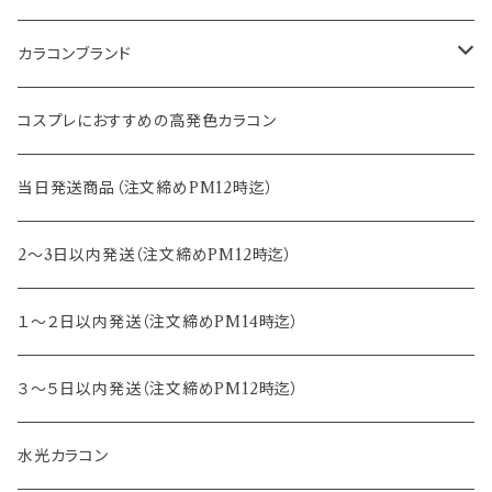
14.2mm
12.8mm
8.6mm
カラコンブランド
14.5mm
13.0mm
8.7mm
エバーカラー
コスプレにおすすめの高発色カラコン
15.0mm
13.2mm
8.8mm
エヌズコレクション
当日発送商品（注文締めPM12時迄）
14.4mm
13.3mm
8.5mm
トパーズ
2～3日以内発送（注文締めPM12時迄）
13.4mm
キャンディーマジック
１～２日以内発送（注文締めPM14時迄）
13.5mm
レヴィア
３～５日以内発送（注文締めPM12時迄）
13.6mm
チュチュ
水光カラコン