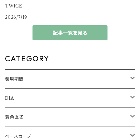
TWICE
2026/7/19
記事一覧を見る
CATEGORY
装用期間
1day
DIA
1month
14.0mm
着色直径
2ｗeek
14.1mm
12.5mm
ベースカーブ