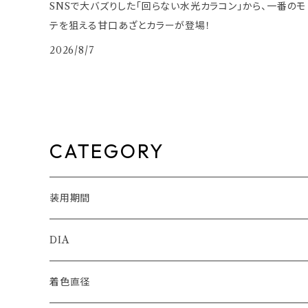
SNSで大バズりした「回らない水光カラコン」から、一番のモ
テを狙える甘口あざとカラーが登場！
2026/8/7
CATEGORY
装用期間
1day
DIA
1month
14.0mm
着色直径