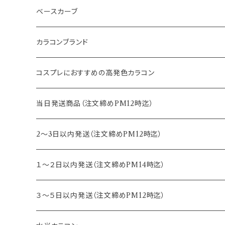
2ｗeek
14.1mm
12.5mm
ベースカーブ
14.2mm
12.8mm
8.6mm
カラコンブランド
14.5mm
13.0mm
8.7mm
エバーカラー
コスプレにおすすめの高発色カラコン
15.0mm
13.2mm
8.8mm
エヌズコレクション
当日発送商品（注文締めPM12時迄）
14.4mm
13.3mm
8.5mm
トパーズ
2～3日以内発送（注文締めPM12時迄）
13.4mm
キャンディーマジック
１～２日以内発送（注文締めPM14時迄）
13.5mm
レヴィア
３～５日以内発送（注文締めPM12時迄）