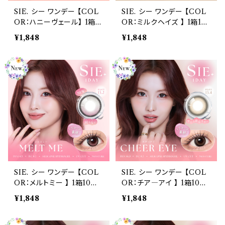
SIE. シー ワンデー 【COL
SIE. シー ワンデー 【COL
OR：ハニーヴェール】 1箱1
OR：ミルクヘイズ 】 1箱10
0枚入 シリコーン 回らない
枚入 シリコーン 回らない水
¥1,848
¥1,848
水光レンズ MOMO TWI
光レンズ MOMO TWICE
CE送料無料 SIE. 1day 度
送料無料 SIE. 1day 度あ
あり 度なし 水光カラコン
り 度なし 水光カラコン カ
カラーコンタクト ナチュラ
ラーコンタクト ナチュラル
ル ブラック ブラウン 裸眼風
ブラック ブラウン 裸眼風 フ
フチ ベージュ グレー 1日使
チ ベージュ グレー 1日使い
い捨て
捨て
SIE. シー ワンデー 【COL
SIE. シー ワンデー 【COL
OR：メルトミー 】 1箱10枚
OR：チア―アイ 】 1箱10枚
入 シリコーン 回らない水光
入 シリコーン 回らない水光
¥1,848
¥1,848
レンズ MOMO TWICE送
レンズ MOMO TWICE送
料無料 SIE. 1day 度あり
料無料 SIE. 1day 度あり