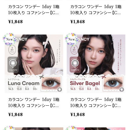
カラコン ワンデー 1day 1箱
カラコン ワンデー 1day 1箱
10枚入り コファンシー【CO
10枚入り コファンシー【CO
LOR：ベリーフロート】 度
LOR：ステラグミー】 度あり
¥1,848
¥1,848
あり 度なし 14.5mm CoF
度なし 14.5mm CoFANC
ANCY 1day 回らない水光
Y 1day 回らない水光カラ
カラコン 水光カラコン 奥目
コン 水光カラコン 奥目 盛
盛れる水光 自然 透明感 1
れる水光 自然 透明感 1日
日使い捨て 紫外線 UVカッ
使い捨て 紫外線 UVカット
ト 高含水
高含水
カラコン ワンデー 1day 1箱
カラコン ワンデー 1day 1箱
10枚入り コファンシー【CO
10枚入り コファンシー【CO
LOR：ルナクリーム】 度あり
LOR：シルバーベーグル】
¥1,848
¥1,848
度なし 14.5mm CoFANC
度あり 度なし 14.5mm Co
Y 1day 回らない水光カラ
FANCY 1day 回らない水