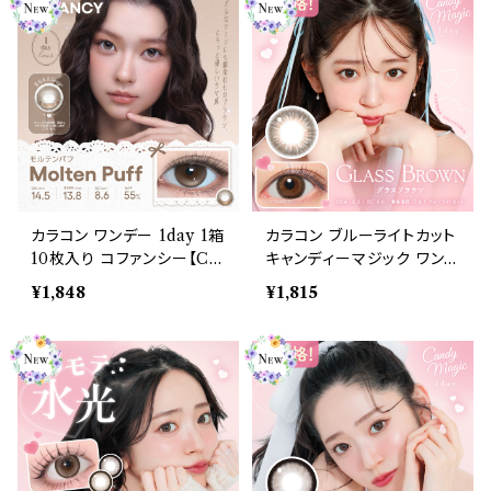
コン 水光カラコン 奥目 盛
光カラコン 水光カラコン 奥
れる水光 自然 透明感 1日
目 盛れる水光 自然 透明感
使い捨て 紫外線 UVカット
1日使い捨て 紫外線 UVカ
高含水
ット 高含水
カラコン ワンデー 1day 1箱
カラコン ブルーライトカット
10枚入り コファンシー【CO
キャンディーマジック ワンデ
LOR：モルテンパフ】 度あり
ー 【COLOR：グラスブラウ
¥1,848
¥1,815
度なし 14.5mm CoFANC
ン】1箱10枚 度なし度あり
Y 1day 回らない水光カラ
キャンマジ candymagic 1
コン 水光カラコン 奥目 盛
day BLB ワンデーカラコン
れる水光 自然 透明感 1日
コンタクトレンズ
使い捨て 紫外線 UVカット
高含水