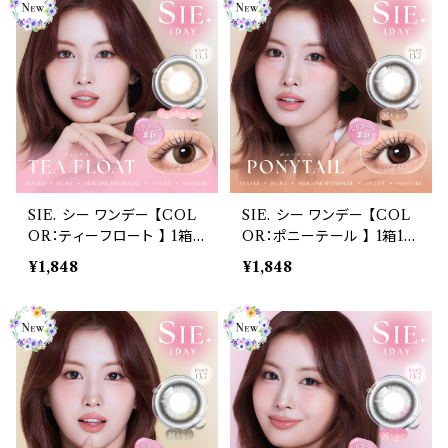
度なし 水光カラコン カラー
度なし 水光カラコン カラー
コンタクト ナチュラル ブラ
コンタクト ナチュラル ブラ
ック ブラウン 裸眼風 フチ
ック ブラウン 裸眼風 フチ
ベージュ グレー 1日使い捨
ベージュ グレー 1日使い捨
て
て
SIE. シー ワンデー 【COL
SIE. シー ワンデー 【COL
OR：ティーフロート 】 1箱1
OR：ポニーテール 】 1箱10
0枚入 シリコーン 回らない
枚入 シリコーン 回らない水
¥1,848
¥1,848
水光レンズ MOMO TWI
光レンズ MOMO TWICE
CE送料無料 SIE. 1day 度
送料無料 SIE. 1day 度あ
あり 度なし 水光カラコン
り 度なし 水光カラコン カ
カラーコンタクト ナチュラ
ラーコンタクト ナチュラル
ル ブラック ブラウン 裸眼風
ブラック ブラウン 裸眼風 フ
フチ ベージュ グレー 1日使
チ ベージュ グレー 1日使い
い捨て
捨て