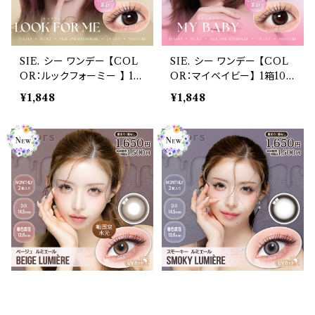
SIE. シー ワンデー 【COL
SIE. シー ワンデー 【COL
OR：ルックフォーミー 】 1箱
OR：マイベイビー】 1箱10
10枚入 シリコーン 回らな
枚入 シリコーン 回らない水
¥1,848
¥1,848
い水光レンズ MOMO TW
光レンズ MOMO TWICE
ICE送料無料 SIE. 1day
送料無料 SIE. 1day 度あ
度あり 度なし 水光カラコン
り 度なし 水光カラコン カ
カラーコンタクト ナチュラ
ラーコンタクト ナチュラル
ル ブラック ブラウン 裸眼風
ブラック ブラウン 裸眼風 フ
フチ ベージュ グレー 1日使
チ ベージュ グレー 1日使い
い捨て
捨て
カラーズ マンスリー 【COL
カラーズ マンスリー 【COL
OR：ベージュルミエールne
OR：スモーキールミエール