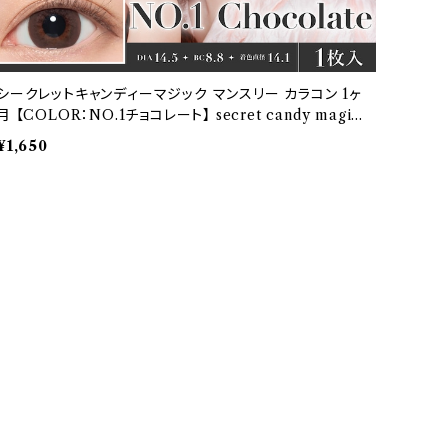
シークレットキャンディーマジック マンスリー カラコン 1ヶ
月 【COLOR：NO.1チョコレート】 secret candy magic
1month 度なし度あり 1箱1枚入【2枚セット】 送料無料 ワ
¥1,650
ンマンス コンタクト キャンマジ 板野友美ナチュラル ブラッ
ク ブラウン 着色 直径 3番 フチあり きゃんまじ キャンディ
ーマジック パール