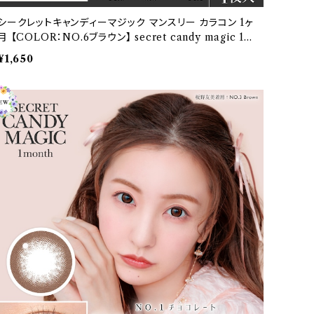
シークレットキャンディーマジック マンスリー カラコン 1ヶ
月 【COLOR：NO.6ブラウン】 secret candy magic 1m
onth 度なし度あり 1箱1枚入【2枚セット】 送料無料 ワン
¥1,650
マンス コンタクト キャンマジ 板野友美ナチュラル ブラッ
ク ブラウン 着色 直径 3番 フチあり きゃんまじ キャンディ
ーマジック パール