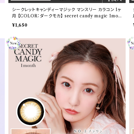
シークレットキャンディーマジック マンスリー カラコン 1ヶ
な
月 【COLOR：ダークモカ】 secret candy magic 1mon
コ
th 度なし度あり 1箱1枚入【2枚セット】 送料無料 ワンマン
¥1,650
ス コンタクト キャンマジ 板野友美ナチュラル ブラック ブ
ラウン 着色 直径 3番 フチあり きゃんまじ キャンディーマ
ジック パール