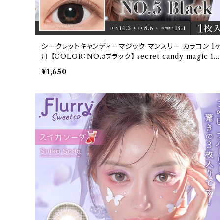
シークレットキャンディーマジック マンスリー カラコン 1
月 【COLOR：NO.5ブラック】 secret candy magic 1
onth 度なし度あり 1箱1枚入【2枚セット】 送料無料 ワン
¥1,650
マンス コンタクト キャンマジ 板野友美ナチュラル ブラッ
ク ブラウン 着色 直径 3番 フチあり きゃんまじ キャンデ
ーマジック パール