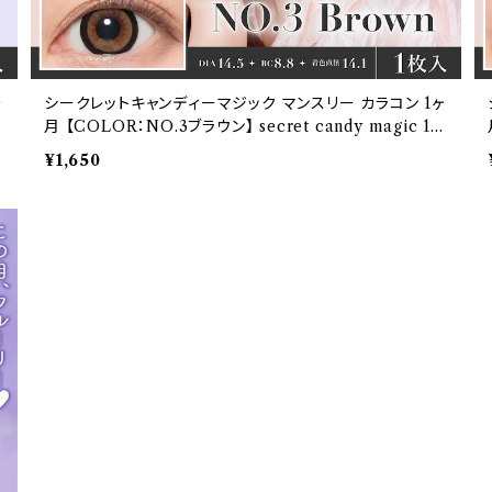
ヶ
シークレットキャンディーマジック マンスリー カラコン 1ヶ
m
月 【COLOR：NO.3ブラウン】 secret candy magic 1m
onth 度なし度あり 1箱1枚入【2枚セット】 送料無料 ワン
¥1,650
マンス コンタクト キャンマジ 板野友美ナチュラル ブラッ
ィ
ク ブラウン 着色 直径 3番 フチあり きゃんまじ キャンディ
ーマジック パール