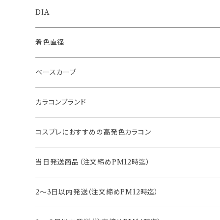
1day
DIA
1month
14.0mm
着色直径
2ｗeek
14.1mm
12.5mm
ベースカーブ
14.2mm
12.8mm
8.6mm
カラコンブランド
14.5mm
13.0mm
8.7mm
エバーカラー
コスプレにおすすめの高発色カラコン
15.0mm
13.2mm
8.8mm
エヌズコレクション
当日発送商品（注文締めPM12時迄）
14.4mm
13.3mm
8.5mm
トパーズ
2～3日以内発送（注文締めPM12時迄）