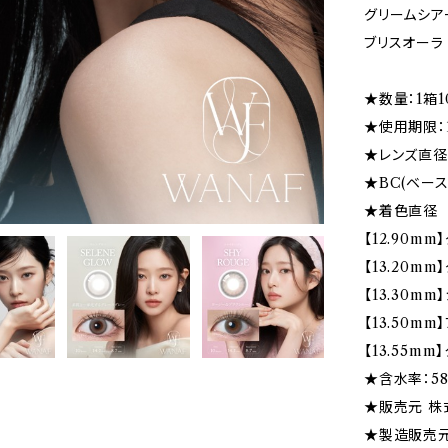
グリームシア
ブリスオーラ
★数量：1箱
★使用期限：
★レンズ直径(D
★BC(ベース
★着色直径
【12.90m
【13.20m
【13.30m
【13.50m
【13.55m
★含水率：5
★販売元 株式
★製造販売元 P