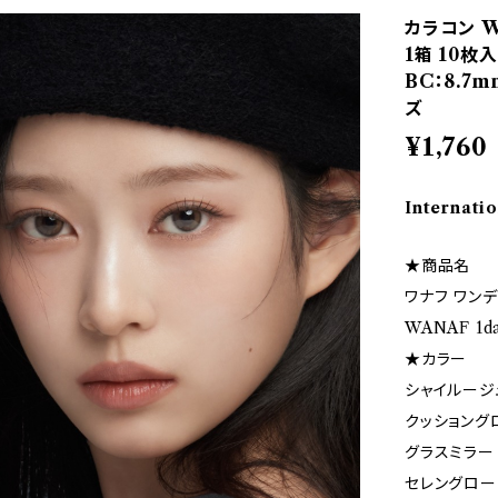
カラコン W
1箱 10枚
BC：8.7
ズ
¥1,760
Internatio
★商品名
ワナフ ワン
WANAF 1d
★カラー
シャイルージ
クッショング
グラスミラー
セレングロー