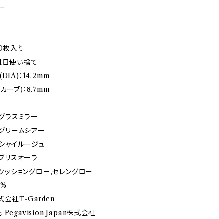
ー
10枚入り
1日使い捨て
IA)：14.2mm
カーブ)：8.7mm
m】グラスミラー
m】グリームシアー
m】シャイルージュ
m】ブリスオーラ
m】クッショングロー,セレングロー
8%
会社T-Garden
egavision Japan株式会社