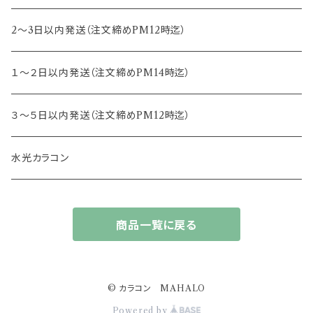
14.4mm
13.3mm
8.5mm
トパーズ
2～3日以内発送（注文締めPM12時迄）
13.4mm
キャンディーマジック
１～２日以内発送（注文締めPM14時迄）
13.5mm
レヴィア
３～５日以内発送（注文締めPM12時迄）
13.6mm
チュチュ
水光カラコン
13.7mm
カラーズ
商品一覧に戻る
13.8mm
フルーリー
14.0mm
ジェニッシュ
© カラコン MAHALO
Powered by