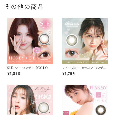
その他の商品
SIE. シー ワンデー 【COLOR：
チューズミー カラコン ワンデー
ハニーヴェール】 1箱10枚入 シ
【COLOR：ティアーオリーブ】新
¥1,848
¥1,705
リコーン 回らない水光レンズ M
色 ハーフ系 モテ 盛れ 水光レン
OMO TWICE送料無料 SIE.
ズ UVカット 1日使い捨て 盛れ
1day 度あり 度なし 水光カラコ
る フチあり 高含水 ベージュ ブ
ン カラーコンタクト ナチュラル
ラウン グレーカラコン カラー コ
ブラック ブラウン 裸眼風 フチ
ンタクト コンタクトレンズ
ベージュ グレー 1日使い捨て