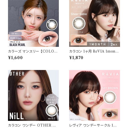
カラーズ マンスリー 【COLOR：
カラコン 1ヶ月 ReVIA 1month
ブラックパール】 【1箱2枚入】【
【 COLOR：シアーセーブル】カ
¥1,600
¥1,870
一条響 イメージモデル 】 韓国
ラコン 1ヶ月 １箱２枚 度あり 度
系レンズ colors 1monthカラ
なし ナチュラル キムチェウォン
コン カラー コンタクト コンタク
裸眼風 色素薄い 自然 バレにく
トレンズ
い
カラコン ワンデー OTHER ア
レヴィア ワンデーサークル 1箱1