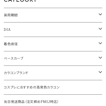
装用期間
1day
DIA
1month
14.0mm
着色直径
2ｗeek
14.1mm
12.5mm
ベースカーブ
14.2mm
12.8mm
8.6mm
カラコンブランド
14.5mm
13.0mm
8.7mm
エバーカラー
コスプレにおすすめの高発色カラコン
15.0mm
13.2mm
8.8mm
エヌズコレクション
当日発送商品（注文締めPM12時迄）