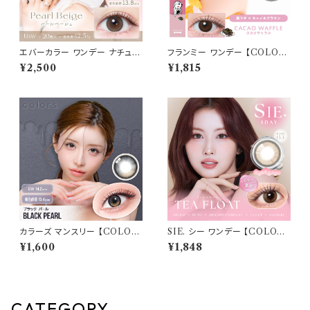
エバーカラー ワンデー ナチュラ
フランミー ワンデー 【COLOR：
ル【パールベージュ】1箱20枚 1
カカオワッフル】【 1箱 10枚】 14.
¥2,500
¥1,815
4.5mm 度なし 度あり カラーコ
2mm 14.5mm 8.5mm 8.6m
ンタクト Ever Color 1day Na
m 佐々木希 FLANMY 1day
tural
カラコン カラー コンタクト コン
タクトレンズ
カラーズ マンスリー 【COLOR：
SIE. シー ワンデー 【COLOR：
ブラックパール】 【1箱2枚入】【
ティーフロート 】 1箱10枚入 シ
¥1,600
¥1,848
一条響 イメージモデル 】 韓国
リコーン 回らない水光レンズ M
系レンズ colors 1monthカラ
OMO TWICE送料無料 SIE.
コン カラー コンタクト コンタク
1day 度あり 度なし 水光カラコ
トレンズ
ン カラーコンタクト ナチュラル
ブラック ブラウン 裸眼風 フチ
CATEGORY
ベージュ グレー 1日使い捨て