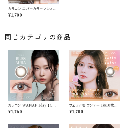
カラコン エバーカラーマンスリ
ー 【 ナチュラルブラウン】 1箱2
¥1,700
枚入 送料無料 マンスリー 1mo
nth ワンマンス 度なし 度あり
新木優子 おまけ付き♪
同じカテゴリの商品
カラコン WANAF 1day 【COL
フェリアモ ワンデー 1箱10枚入
OR：ブリスオーラ】1箱 10枚入
り【COLOR：タルトタタン】 白石
¥1,760
¥1,700
ワナフ ワンデー キムミンジュ K
麻衣（まいやん） イメージモデ
im Minju BC：8.7mm カラコ
ル 細フチレンズ feliamo 1da
ン カラー コンタクト コンタクト
y カラコン カラー コンタクト コ
レンズ
ンタクトレンズ