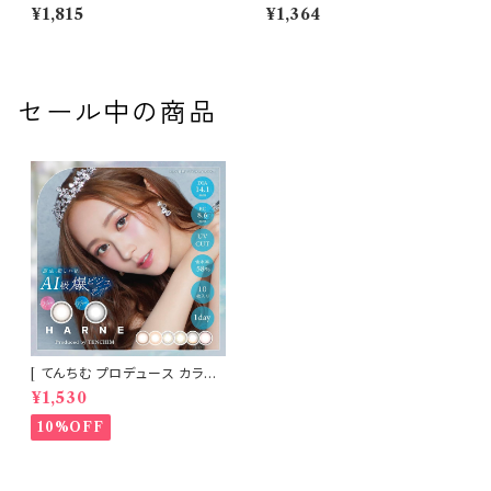
ザー 【COLOR：NiLL - ニル
0枚入 【COLOR：シャイブラウ
¥1,815
¥1,364
(ブラウン)】NEWデビュー 1day
ン】14.1mm ReVIA 1day CIR
単品 10枚入り 回らない水光カ
CLE 【KIM CHAEWON】U
ラコン カラーコンタクト 度付き
Vカット カラー コンタクト
度あり 度なし 水光レンズ 固定
軸 aespa
セール中の商品
[ てんちむ プロデュース カラコ
ン ] HARNE (ハルネ) ワンデー
¥1,530
1day 10枚入り （当日発送） 1da
y
10%OFF