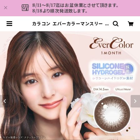
8/11～8/17迄はお盆休業とさせて頂きます。
8/18より順次発送致します。
カラコン エバーカラーマンスリー 【
ナチュラルブラウン】 1箱2枚入 送料
無料 マンスリー 1month ワンマンス
度なし 度あり 新木優子 おまけ付き♪
| カラコン MAHALO