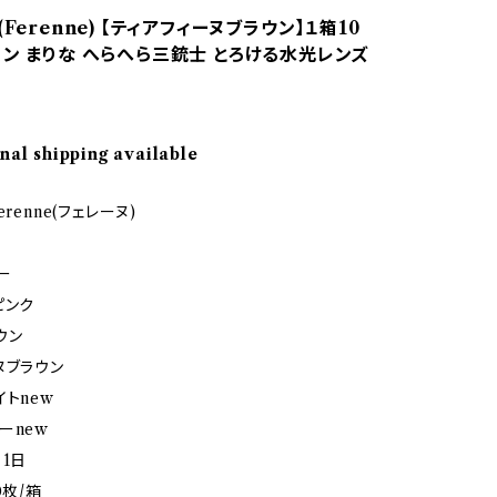
(Ferenne) 【ティアフィーヌブラウン】１箱10
コン まりな へらへら三銃士 とろける水光レンズ
nal shipping available
renne(フェレーヌ)
ー
ピンク
ウン
ヌブラウン
イトnew
ーnew
：1日
0枚/箱