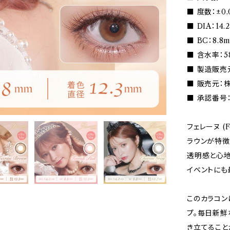
■ 度数：±0.0
■ DIA：14.
■ BC：8.8
■ 含水率：5
■ 製造販売元
■ 販売元：株
■ 承認番号：3
フェレーヌ (
ラウンが特徴
透明感と心地
イベントにも
このカラコン
プ。毎日新鮮
き立てること