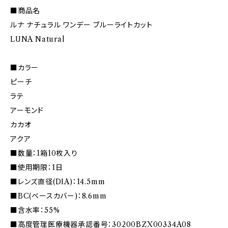
■商品名
ルナ ナチュラル ワンデー ブルーライトカット
LUNA Natural
■カラー
ピーチ
ラテ
アーモンド
カカオ
アクア
■数量：1箱10枚入り
■使用期限：1日
■レンズ直径(DIA)：14.5mm
■BC(ベースカバー)：8.6mm
■含水率：55%
■高度管理医療機器承認番号：30200BZX00334A08