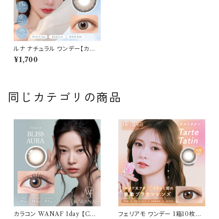
ルナ ナチュラル ワンデー【カカ
オ】カラコン ワンデー 送料無料
¥1,700
1箱10枚 14.5mm 下津明日香
度なし 度あり コンタクト LUN
A BLB Natural 1day
同じカテゴリの商品
カラコン WANAF 1day 【COL
フェリアモ ワンデー 1箱10枚入