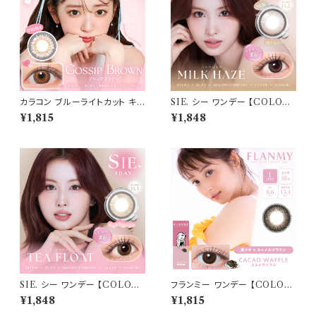
径 3番 フチあり きゃんまじ キャ
ンディーマジック パール
カラコン ブルーライトカット キャ
SIE. シー ワンデー 【COLOR：
ンディーマジック ワンデー 【CO
ミルクヘイズ 】 1箱10枚入 シリ
¥1,815
¥1,848
LOR：ゴシップブラウン】1箱10
コーン 回らない水光レンズ MO
枚 度なし度あり キャンマジ ca
MO TWICE送料無料 SIE. 1d
ndymagic 1day BLB ワンデ
ay 度あり 度なし 水光カラコン
ーカラコン コンタクトレンズ
カラーコンタクト ナチュラル ブ
ラック ブラウン 裸眼風 フチ ベ
ージュ グレー 1日使い捨て
SIE. シー ワンデー 【COLOR：
フランミー ワンデー 【COLOR：
ティーフロート 】 1箱10枚入 シ
カカオワッフル】【 1箱 10枚】 14.
¥1,848
¥1,815
リコーン 回らない水光レンズ M
2mm 14.5mm 8.5mm 8.6m