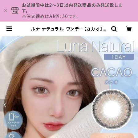
お盆期間中は2～3日以内発送商品のみ発送致しま
す。
※注文締めはAM9：30です。
ルナ ナチュラル ワンデー【カカオ】カ
ラコン ワンデー 送料無料 1箱10枚 1
4.5mm 下津明日香 度なし 度あり
コンタクト LUNA BLB Natural
1day | カラコン MAHALO