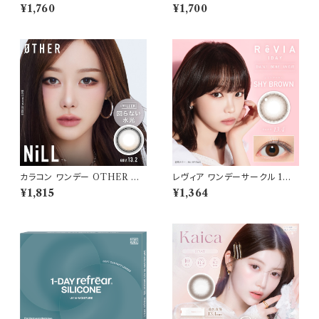
OR：ブリスオーラ】1箱 10枚入
り【COLOR：タルトタタン】 白石
¥1,760
¥1,700
ワナフ ワンデー キムミンジュ K
麻衣（まいやん） イメージモデ
im Minju BC：8.7mm カラコ
ル 細フチレンズ feliamo 1da
ン カラー コンタクト コンタクト
y カラコン カラー コンタクト コ
レンズ
ンタクトレンズ
カラコン ワンデー OTHER ア
レヴィア ワンデーサークル 1箱1
ザー 【COLOR：NiLL - ニル
0枚入 【COLOR：シャイブラウ
¥1,815
¥1,364
(ブラウン)】NEWデビュー 1day
ン】14.1mm ReVIA 1day CIR
単品 10枚入り 回らない水光カ
CLE 【KIM CHAEWON】U
ラコン カラーコンタクト 度付き
Vカット カラー コンタクト
度あり 度なし 水光レンズ 固定
軸 aespa