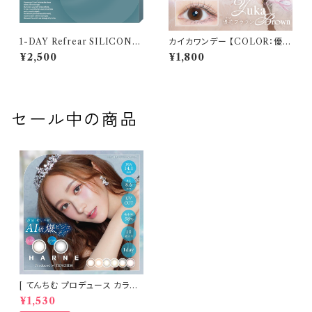
1-DAY Refrear SILICONE
カイカワンデー 【COLOR：優花
UV W-Moisture （ワンデーリ
ブラウン】 1箱10枚 14.2mm 度
¥2,500
¥1,800
フレア シリコーン ユーブイ ダブ
なし 度あり 中野恵那 カラコン
ル モイスチャー） 1箱30枚 14.2
kaica 1day カラコン カラー コ
mm 度あり クリア
ンタクト コンタクトレンズ
セール中の商品
[ てんちむ プロデュース カラコ
ン ] HARNE (ハルネ) ワンデー
¥1,530
1day 10枚入り （当日発送） 1da