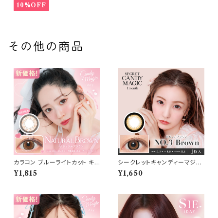
y
10%OFF
その他の商品
カラコン ブルーライトカット キャ
シークレットキャンディーマジッ
ンディーマジック ワンデー 【CO
ク マンスリー カラコン 1ヶ月
¥1,815
¥1,650
LOR：ナチュラルブラウン】1箱1
【COLOR：NO.3ブラウン】 sec
0枚 度なし度あり キャンマジ c
ret candy magic 1month 度
andymagic 1day BLB ワンデ
なし度あり 1箱1枚入【2枚セッ
ーカラコン コンタクトレンズ
ト】 送料無料 ワンマンス コンタ
クト キャンマジ 板野友美ナチュ
ラル ブラック ブラウン 着色 直