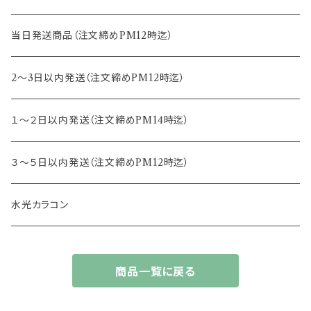
15.0mm
13.2mm
8.8mm
エヌズコレクション
当日発送商品（注文締めPM12時迄）
14.4mm
13.3mm
8.5mm
トパーズ
2～3日以内発送（注文締めPM12時迄）
13.4mm
キャンディーマジック
１～２日以内発送（注文締めPM14時迄）
13.5mm
レヴィア
３～５日以内発送（注文締めPM12時迄）
13.6mm
チュチュ
水光カラコン
13.7mm
カラーズ
商品一覧に戻る
13.8mm
フルーリー