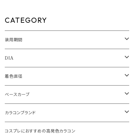
OMO TWICE送料無料 SIE.
m 佐々木希 FLANMY 1day
1day 度あり 度なし 水光カラコ
カラコン カラー コンタクト コン
ン カラーコンタクト ナチュラル
タクトレンズ
ブラック ブラウン 裸眼風 フチ
CATEGORY
ベージュ グレー 1日使い捨て
装用期間
1day
DIA
1month
14.0mm
着色直径
2ｗeek
14.1mm
12.5mm
ベースカーブ
14.2mm
12.8mm
8.6mm
カラコンブランド
14.5mm
13.0mm
8.7mm
エバーカラー
コスプレにおすすめの高発色カラコン