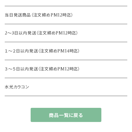
15.0mm
13.2mm
8.8mm
エヌズコレクション
当日発送商品（注文締めPM12時迄）
14.4mm
13.3mm
8.5mm
トパーズ
2～3日以内発送（注文締めPM12時迄）
13.4mm
キャンディーマジック
１～２日以内発送（注文締めPM14時迄）
13.5mm
レヴィア
３～５日以内発送（注文締めPM12時迄）
13.6mm
チュチュ
水光カラコン
13.7mm
カラーズ
商品一覧に戻る
13.8mm
フルーリー