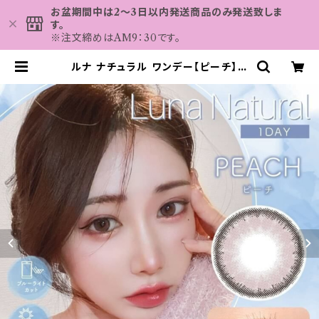
お盆期間中は2～3日以内発送商品のみ発送致しま
す。
※注文締めはAM9：30です。
ルナ ナチュラル ワンデー【ピーチ】カ
ラコン ワンデー 送料無料 1箱10枚 1
4.5mm 下津明日香 度なし 度あり
コンタクト LUNA BLB Natural
1day | カラコン MAHALO