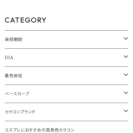
度なし度あり キャンマジ candy
ret candy magic 1month 度
magic 1day BLB ワンデーカラ
なし度あり 1箱1枚入【2枚セッ
コン コンタクトレンズ
ト】 送料無料 ワンマンス コンタ
クト キャンマジ 板野友美ナチュ
CATEGORY
ラル ブラック ブラウン 着色 直
径 3番 フチあり きゃんまじ キャ
ンディーマジック パール
装用期間
1day
DIA
1month
14.0mm
着色直径
2ｗeek
14.1mm
12.5mm
ベースカーブ
14.2mm
12.8mm
8.6mm
カラコンブランド
14.5mm
13.0mm
8.7mm
エバーカラー
コスプレにおすすめの高発色カラコン