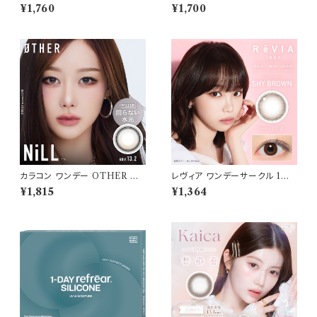
OR：ブリスオーラ】1箱 10枚入
り【COLOR：タルトタタン】 白石
¥1,760
¥1,700
ワナフ ワンデー キムミンジュ K
麻衣（まいやん） イメージモデ
im Minju BC：8.7mm カラコ
ル 細フチレンズ feliamo 1da
ン カラー コンタクト コンタクト
y カラコン カラー コンタクト コ
レンズ
ンタクトレンズ
カラコン ワンデー OTHER ア
レヴィア ワンデーサークル 1箱1
ザー 【COLOR：NiLL - ニル
0枚入 【COLOR：シャイブラウ
¥1,815
¥1,364
(ブラウン)】NEWデビュー 1day
ン】14.1mm ReVIA 1day CIR
単品 10枚入り 回らない水光カ
CLE 【KIM CHAEWON】U
ラコン カラーコンタクト 度付き
Vカット カラー コンタクト
度あり 度なし 水光レンズ 固定
軸 aespa