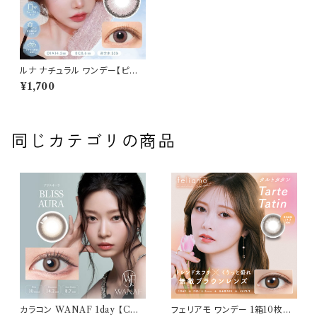
ルナ ナチュラル ワンデー【ピー
チ】カラコン ワンデー 送料無料
¥1,700
1箱10枚 14.5mm 下津明日香
度なし 度あり コンタクト LUN
A BLB Natural 1day
同じカテゴリの商品
カラコン WANAF 1day 【COL
フェリアモ ワンデー 1箱10枚入