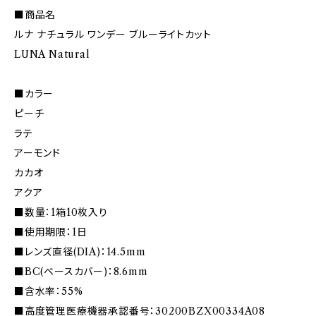
■商品名
ルナ ナチュラル ワンデー ブルーライトカット
LUNA Natural
■カラー
ピーチ
ラテ
アーモンド
カカオ
アクア
■数量：1箱10枚入り
■使用期限：1日
■レンズ直径(DIA)：14.5mm
■BC(ベースカバー)：8.6mm
■含水率：55%
■高度管理医療機器承認番号：30200BZX00334A08