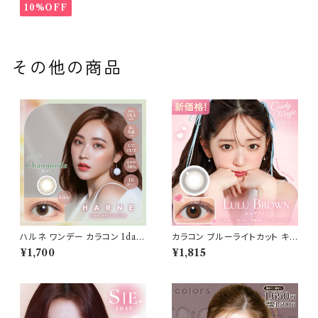
y
10%OFF
その他の商品
ハルネ ワンデー カラコン 1day
カラコン ブルーライトカット キャ
【COLOR：カモミール】1箱10枚
ンディーマジック ワンデー 【CO
¥1,700
¥1,815
14.1mm てんちむ 度なし 度あ
LOR：ルルブラウン】1箱10枚 度
り UVカット カラーコンタクト H
なし度あり キャンマジ candym
ARNE 1day 潤い成分配合 透
agic 1day BLB ワンデーカラコ
明感 高含水 大人 ナチュラル 色
ン コンタクトレンズ
っぽ 色素薄い系 盛れる ブルー
ヘーゼル ベージュ ブラウン 1日