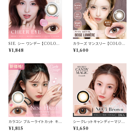
使い捨て
SIE. シー ワンデー 【COLOR：
カラーズ マンスリー 【COLOR：
チア―アイ 】 1箱10枚入 シリコ
ベージュルミエールnew】 【1箱
¥1,848
¥1,600
ーン 回らない水光レンズ MO
2枚入】【 一条響 イメージモデル
MO TWICE送料無料 SIE. 1d
】 韓国系レンズ colors 1mont
ay 度あり 度なし 水光カラコン
hカラコン カラー コンタクト コ
カラーコンタクト ナチュラル ブ
ンタクトレンズ
ラック ブラウン 裸眼風 フチ ベ
ージュ グレー 1日使い捨て
カラコン ブルーライトカット キャ
シークレットキャンディーマジッ
ンディーマジック ワンデー 【CO
ク マンスリー カラコン 1ヶ月
¥1,815
¥1,650
LOR：ネネヘーゼル】1箱10枚
【COLOR：NO.3ブラウン】 sec