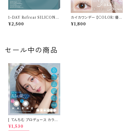
1-DAY Refrear SILICONE
カイカワンデー 【COLOR：優花
UV W-Moisture （ワンデーリ
ブラウン】 1箱10枚 14.2mm 度
¥2,500
¥1,800
フレア シリコーン ユーブイ ダブ
なし 度あり 中野恵那 カラコン
ル モイスチャー） 1箱30枚 14.2
kaica 1day カラコン カラー コ
mm 度あり クリア
ンタクト コンタクトレンズ
セール中の商品
[ てんちむ プロデュース カラコ
ン ] HARNE (ハルネ) ワンデー
¥1,530
1day 10枚入り （当日発送） 1da