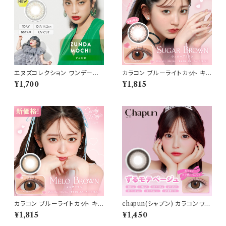
エヌズコレクション ワンデー
カラコン ブルーライトカット キャ
【ずんだ餅】 1箱10枚 14.2mm
ンディーマジック ワンデー 【CO
¥1,700
¥1,815
度なし 度あり 渡辺直美 カラコ
LOR：シュガーブラウン】1箱10
ン N's Collection 1day
枚 度なし度あり キャンマジ ca
ndymagic 1day BLB ワンデ
ーカラコン コンタクトレンズ
カラコン ブルーライトカット キャ
chapun(シャプン) カラコンワン
ンディーマジック ワンデー 【CO
デー【COLOR：ずるモテベージ
¥1,815
¥1,450
LOR：メロブラウン】1箱10枚 度
ュ】1箱10枚 デイリー 使い捨て