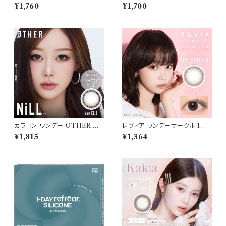
OR：ブリスオーラ】1箱 10枚入
り【COLOR：タルトタタン】 白石
¥1,760
¥1,700
ワナフ ワンデー キムミンジュ K
麻衣（まいやん） イメージモデ
im Minju BC：8.7mm カラコ
ル 細フチレンズ feliamo 1da
ン カラー コンタクト コンタクト
y カラコン カラー コンタクト コ
レンズ
ンタクトレンズ
カラコン ワンデー OTHER ア
レヴィア ワンデーサークル 1箱1
ザー 【COLOR：NiLL - ニル
0枚入 【COLOR：シャイブラウ
¥1,815
¥1,364
(ブラウン)】NEWデビュー 1day
ン】14.1mm ReVIA 1day CIR
単品 10枚入り 回らない水光カ
CLE 【KIM CHAEWON】U
ラコン カラーコンタクト 度付き
Vカット カラー コンタクト
度あり 度なし 水光レンズ 固定
軸 aespa