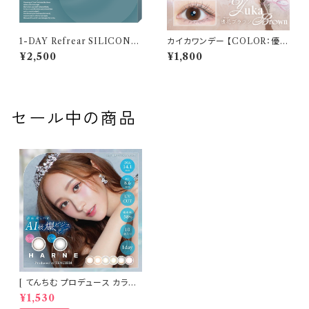
1-DAY Refrear SILICONE
カイカワンデー 【COLOR：優花
UV W-Moisture （ワンデーリ
ブラウン】 1箱10枚 14.2mm 度
¥2,500
¥1,800
フレア シリコーン ユーブイ ダブ
なし 度あり 中野恵那 カラコン
ル モイスチャー） 1箱30枚 14.2
kaica 1day カラコン カラー コ
mm 度あり クリア
ンタクト コンタクトレンズ
セール中の商品
[ てんちむ プロデュース カラコ
ン ] HARNE (ハルネ) ワンデー
¥1,530
1day 10枚入り （当日発送） 1da