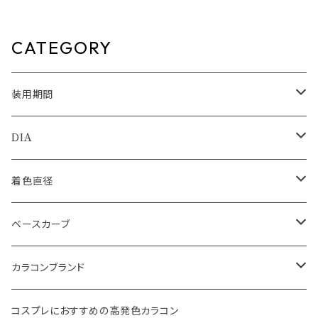
なし度あり キャンマジ candym
カラコン 度あり 度なし 回らな
agic 1day BLB ワンデーカラコ
い 水光カラコン 細フチ 1day 1
ン コンタクトレンズ
日 高含水 カラコン カラー コン
タクト コンタクトレンズ
CATEGORY
装用期間
1day
DIA
1month
14.0mm
着色直径
2ｗeek
14.1mm
12.5mm
ベースカーブ
14.2mm
12.8mm
8.6mm
カラコンブランド
14.5mm
13.0mm
8.7mm
エバーカラー
コスプレにおすすめの高発色カラコン