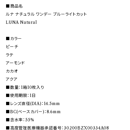
■商品名
ルナ ナチュラル ワンデー ブルーライトカット
LUNA Natural
■カラー
ピーチ
ラテ
アーモンド
カカオ
アクア
■数量：1箱10枚入り
■使用期限：1日
■レンズ直径(DIA)：14.5mm
■BC(ベースカバー)：8.6mm
■含水率：55%
■高度管理医療機器承認番号：30200BZX00334A08