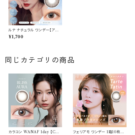
ルナ ナチュラル ワンデー【アー
モンド】カラコン ワンデー 送料
¥1,700
無料 1箱10枚 14.5mm 下津明
日香 度なし 度あり コンタクト
LUNA BLB Natural 1day
同じカテゴリの商品
カラコン WANAF 1day 【COL
フェリアモ ワンデー 1箱10枚入