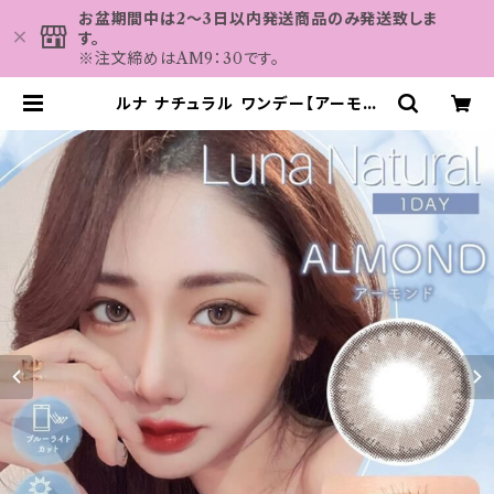
お盆期間中は2～3日以内発送商品のみ発送致しま
す。
※注文締めはAM9：30です。
ルナ ナチュラル ワンデー【アーモン
ド】カラコン ワンデー 送料無料 1箱1
0枚 14.5mm 下津明日香 度なし 度
あり コンタクト LUNA BLB Natu
ral 1day | カラコン MAHALO