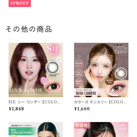
y
10%OFF
その他の商品
SIE. シー ワンデー 【COLOR：
カラーズ マンスリー 【COLOR：
ルックフォーミー 】 1箱10枚入
ベージュルミエールnew】 【1箱
¥1,848
¥1,600
シリコーン 回らない水光レンズ
2枚入】【 一条響 イメージモデル
MOMO TWICE送料無料 SI
】 韓国系レンズ colors 1mont
E. 1day 度あり 度なし 水光カラ
hカラコン カラー コンタクト コ
コン カラーコンタクト ナチュラ
ンタクトレンズ
ル ブラック ブラウン 裸眼風 フ
チ ベージュ グレー 1日使い捨て