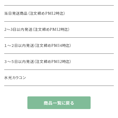
15.0mm
13.2mm
8.8mm
エヌズコレクション
当日発送商品（注文締めPM12時迄）
14.4mm
13.3mm
8.5mm
トパーズ
2～3日以内発送（注文締めPM12時迄）
13.4mm
キャンディーマジック
１～２日以内発送（注文締めPM14時迄）
13.5mm
レヴィア
３～５日以内発送（注文締めPM12時迄）
13.6mm
チュチュ
水光カラコン
13.7mm
カラーズ
商品一覧に戻る
13.8mm
フルーリー