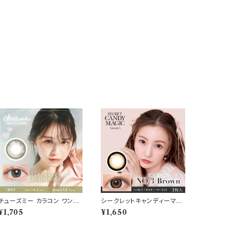
チューズミー カラコン ワンデ
シークレットキャンディーマジ
ー【COLOR：ティアーオリー
ック マンスリー カラコン 1ヶ
¥1,705
¥1,650
ブ】新色 ハーフ系 モテ 盛れ
月 【COLOR：NO.3ブラウ
水光レンズ UVカット 1日使い
ン】 secret candy magic 1