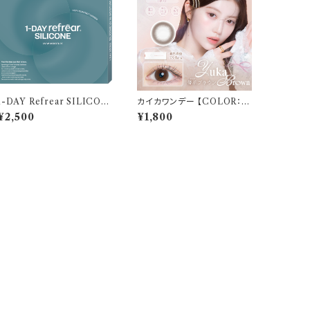
1-DAY Refrear SILICON
カイカワンデー 【COLOR：優
E UV W-Moisture （ワンデ
花ブラウン】 1箱10枚 14.2m
¥2,500
¥1,800
ーリフレア シリコーン ユーブ
m 度なし 度あり 中野恵那 カ
イ ダブル モイスチャー） 1箱3
ラコン kaica 1day カラコン
0枚 14.2mm 度あり クリア
カラー コンタクト コンタクト
レンズ