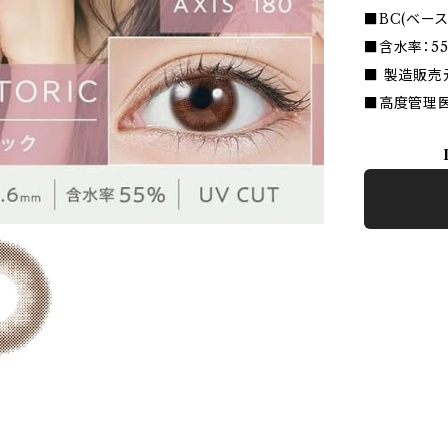
■BC(ベース
■含水率：5
■ 製造販売
■高度管理医療