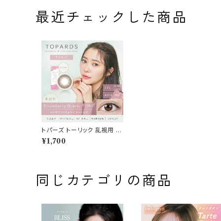
最近チェックした商品
トパーズ トーリック 乱視用 C
YL-0.75 ストロベリークォー
¥1,700
ツ カラコン ワンデー 送料無
料 1箱10枚 14.2 指原莉乃 度
なし 度あり コンタクト TOP
ARDS TORIC 1day
同じカテゴリの商品