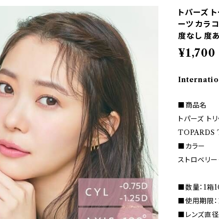
トパーズ ト
ーツ カラコ
度なし 度あ
¥1,700
Internatio
■商品名
トパーズ トリ
TOPARDS 
■カラー
ストロベリーク
■数量：1箱
■使用期限：
■レンズ直径(D