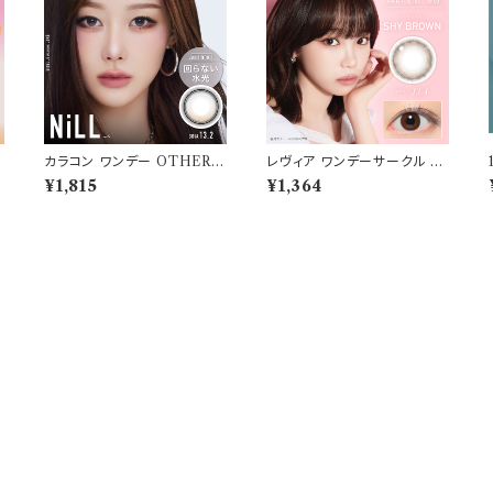
カラコン ワンデー OTHER
レヴィア ワンデーサークル 1
アザー 【COLOR：NiLL - ニ
箱10枚入 【COLOR：シャイ
¥1,815
¥1,364
ジ
ル(ブラウン)】NEWデビュー 1
ブラウン】14.1mm ReVIA 1d
m
day 単品 10枚入り 回らない
ay CIRCLE 【KIM CHAE
水光カラコン カラーコンタク
WON】UVカット カラー コン
ト 度付き 度あり 度なし 水光
タクト
レンズ 固定軸 aespa