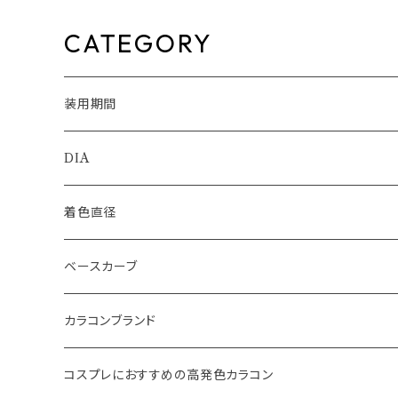
料 SIE. 1day 度あり 度なし
andymagic 1day BLB ワン
水光カラコン カラーコンタク
デーカラコン コンタクトレン
ト ナチュラル ブラック ブラウ
CATEGORY
ン 裸眼風 フチ ベージュ グレ
ー 1日使い捨て
装用期間
1day
DIA
1month
14.0mm
着色直径
2ｗeek
14.1mm
12.5mm
ベースカーブ
14.2mm
12.8mm
8.6mm
カラコンブランド
14.5mm
13.0mm
8.7mm
エバーカラー
コスプレにおすすめの高発色カラコン