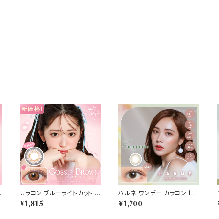
キ
カラコン ブルーライトカット キ
ハルネ ワンデー カラコン 1da
ャンディーマジック ワンデー
y 【COLOR：カモミール】1箱1
¥1,815
¥1,700
【COLOR：ゴシップブラウン】
0枚 14.1mm てんちむ 度なし
c
1箱10枚 度なし度あり キャン
度あり UVカット カラーコンタ