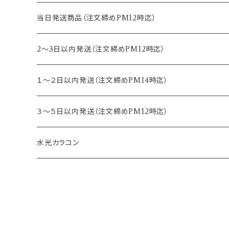
15.0mm
13.2mm
8.8mm
エヌズコレクション
当日発送商品（注文締めPM12時迄）
14.4mm
13.3mm
8.5mm
トパーズ
2～3日以内発送（注文締めPM12時迄）
13.4mm
キャンディーマジック
１～２日以内発送（注文締めPM14時迄）
13.5mm
レヴィア
３～５日以内発送（注文締めPM12時迄）
13.6mm
チュチュ
水光カラコン
13.7mm
カラーズ
13.8mm
フルーリー