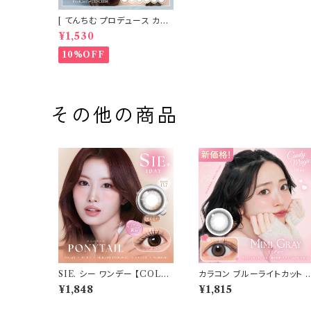
[ てんちむ プロデュース カラ
コン ] HARNE (ハルネ) ワン
¥1,530
デー 1day 10枚入り （当日発
送） 1day
10%OFF
その他の商品
SIE. シー ワンデー 【COLO
カラコン ブルーライトカット 
R：ポニーテール 】 1箱10枚入
ャンディーマジック ワンデー
¥1,848
¥1,815
シリコーン 回らない水光レン
【COLOR：ミミグレー】1箱10
ズ MOMO TWICE送料無
枚 度なし度あり キャンマジ 