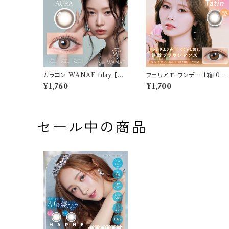
カラコン WANAF 1day 【C
フェリアモ ワンデー 1箱10枚
OLOR：ブリスオーラ】1箱 10
入り【COLOR：タルトタタン】
¥1,760
¥1,700
枚入 ワナフ ワンデー キムミン
白石麻衣（まいやん） イメー
ジュ Kim Minju BC：8.7m
モデル 細フチレンズ felia
m カラコン カラー コンタクト
o 1day カラコン カラー コン
コンタクトレンズ
タクト コンタクトレンズ
セール中の商品