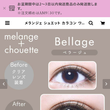
お盆期間中は2～3日以内発送商品のみ発送致しま
す。
※注文締めはAM9：30です。
メランジェ シュエット カラコン ワン
デー 【ベラージュ 】 1箱10枚 14.5m
m 度なし chouette 1day | カラコ
ン MAHALO