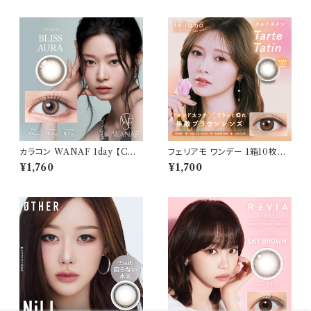
カラコン WANAF 1day 【COL
フェリアモ ワンデー 1箱10枚入
OR：ブリスオーラ】1箱 10枚入
り【COLOR：タルトタタン】 白石
¥1,760
¥1,700
ワナフ ワンデー キムミンジュ K
麻衣（まいやん） イメージモデ
im Minju BC：8.7mm カラコ
ル 細フチレンズ feliamo 1da
ン カラー コンタクト コンタクト
y カラコン カラー コンタクト コ
レンズ
ンタクトレンズ