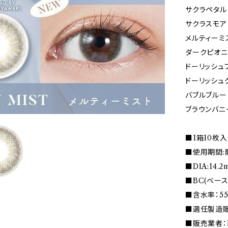
サクラペタル
サクラスモア
メルティーミ
ダークピオ
ドーリッシュ
ドーリッシュ
バブルブルー
ブラウンバニ
■1箱10枚入
■使用期間:
■DIA:14.
■BC(ベース
■含水率：5
■選任製造販
■販売業者：