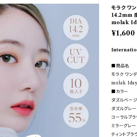
モラク ワン
14.2mm
molak 
¥1,600
Internatio
■商品名
モラク ワン
molak 1da
■カラー
ダズルベージ
ダズルグレー
コーラルブラ
ミラーグレー
ティントブラ