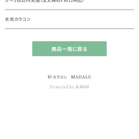
３～５日以内発送（注文締めPM12時迄）
13.6mm
チュチュ
水光カラコン
13.7mm
カラーズ
商品一覧に戻る
13.8mm
フルーリー
14.0mm
ジェニッシュ
© カラコン MAHALO
Powered by
14.4ｍｍ
アプデ
14.2mm
ドープウィンク
14.5mm
スターミューズ