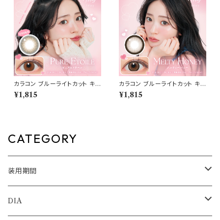
カラコン ブルーライトカット キャ
カラコン ブルーライトカット キャ
ンディーマジック ワンデー 【CO
ンディーマジック ワンデー 【CO
¥1,815
¥1,815
LOR：ピュアエトワール】1箱10
LOR：メルティハニー】1箱10枚
枚 度なし度あり キャンマジ ca
度なし度あり キャンマジ candy
ndymagic 1day BLB ワンデ
magic 1day BLB ワンデーカラ
ーカラコン コンタクトレンズ
コン コンタクトレンズ
CATEGORY
装用期間
1day
DIA