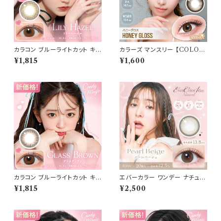
カラコン ブルーライトカット キャ
カラーズ マンスリー 【COLOR：
ンディーマジック ワンデー 【CO
ハニーグロス】 【1箱2枚入】【 一
¥1,815
¥1,600
LOR：リリーヘーゼル】1箱10枚
条響 イメージモデル 】 韓国系レ
度なし度あり キャンマジ candy
ンズ colors 1monthカラコン
magic 1day BLB ワンデーカラ
カラー コンタクト コンタクトレ
コン コンタクトレンズ
ンズ
カラコン ブルーライトカット キャ
エバーカラー ワンデー ナチュラ
ンディーマジック ワンデー 【CO
ル【パールベージュ】1箱20枚 1
¥1,815
¥2,500
LOR：グラスブラウン】1箱10枚
4.5mm 度なし 度あり カラーコ
度なし度あり キャンマジ candy
ンタクト Ever Color 1day Na
magic 1day BLB ワンデーカラ
tural
コン コンタクトレンズ