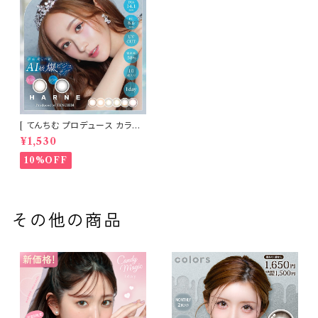
[ てんちむ プロデュース カラコ
ン ] HARNE (ハルネ) ワンデー
¥1,530
1day 10枚入り （当日発送） 1da
y
10%OFF
その他の商品