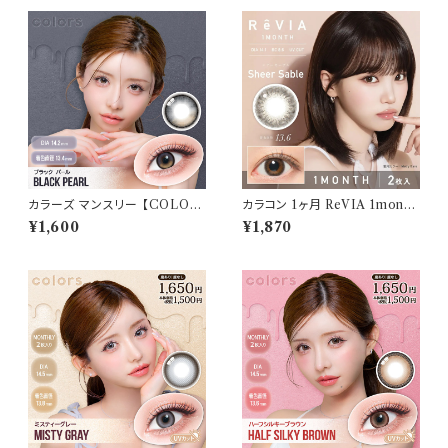
カラーズ マンスリー 【COLOR：
カラコン 1ヶ月 ReVIA 1month
ブラックパール】 【1箱2枚入】【
【 COLOR：シアーセーブル】カ
¥1,600
¥1,870
一条響 イメージモデル 】 韓国
ラコン 1ヶ月 １箱２枚 度あり 度
系レンズ colors 1monthカラ
なし ナチュラル キムチェウォン
コン カラー コンタクト コンタク
裸眼風 色素薄い 自然 バレにく
トレンズ
い