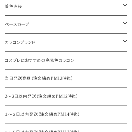
1month
14.0mm
着色直径
2ｗeek
14.1mm
12.5mm
ベースカーブ
14.2mm
12.8mm
8.6mm
カラコンブランド
14.5mm
13.0mm
8.7mm
エバーカラー
コスプレにおすすめの高発色カラコン
15.0mm
13.2mm
8.8mm
エヌズコレクション
当日発送商品（注文締めPM12時迄）
14.4mm
13.3mm
8.5mm
トパーズ
2～3日以内発送（注文締めPM12時迄）
13.4mm
キャンディーマジック
１～２日以内発送（注文締めPM14時迄）
13.5mm
レヴィア