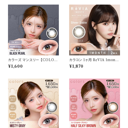
カラーズ マンスリー 【COLOR：
カラコン 1ヶ月 ReVIA 1month
ブラックパール】 【1箱2枚入】【
【 COLOR：シアーセーブル】カ
¥1,600
¥1,870
一条響 イメージモデル 】 韓国
ラコン 1ヶ月 １箱２枚 度あり 度
系レンズ colors 1monthカラ
なし ナチュラル キムチェウォン
コン カラー コンタクト コンタク
裸眼風 色素薄い 自然 バレにく
トレンズ
い