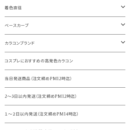
1month
14.0mm
着色直径
2ｗeek
14.1mm
12.5mm
ベースカーブ
14.2mm
12.8mm
8.6mm
カラコンブランド
14.5mm
13.0mm
8.7mm
エバーカラー
コスプレにおすすめの高発色カラコン
15.0mm
13.2mm
8.8mm
エヌズコレクション
当日発送商品（注文締めPM12時迄）
14.4mm
13.3mm
8.5mm
トパーズ
2～3日以内発送（注文締めPM12時迄）
13.4mm
キャンディーマジック
１～２日以内発送（注文締めPM14時迄）