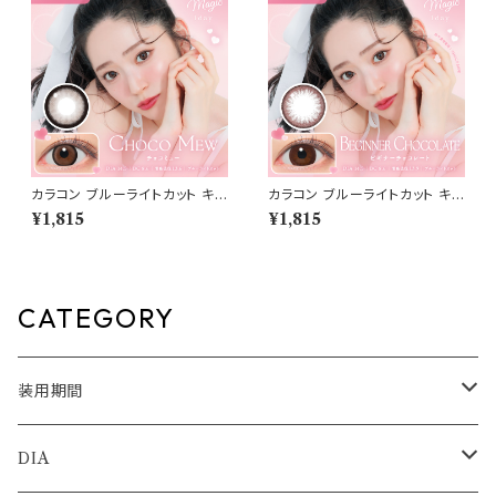
カラコン ブルーライトカット キャ
カラコン ブルーライトカット キャ
ンディーマジック ワンデー 【CO
ンディーマジック ワンデー 【CO
¥1,815
¥1,815
LOR：チョコミュー】1箱10枚 度
LOR：ビギナーチョコレート】1箱
なし度あり キャンマジ candym
10枚 度なし度あり キャンマジ
agic 1day BLB ワンデーカラコ
candymagic 1day BLB ワン
ン コンタクトレンズ
デーカラコン コンタクトレンズ
CATEGORY
装用期間
1day
DIA