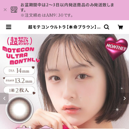
お盆期間中は2～3日以内発送商品のみ発送致しま
す。
※注文締めはAM9：30です。
超モテコンウルトラ【本命ブラウン】 1
箱2枚 度なし 度あり なえなの カラー
コンタクト 1ヶ月 コンタクトレンズ
MOTECON ULTRA MONTHL
Y | カラコン MAHALO