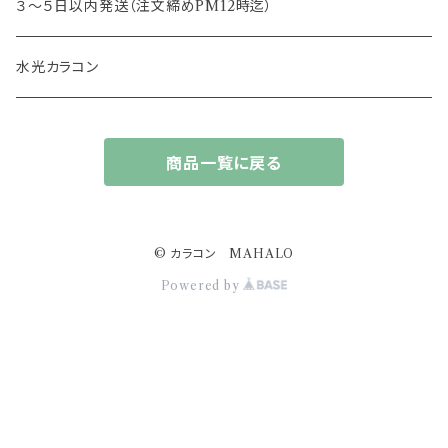
13.5mm
レヴィア
３～５日以内発送（注文締めPM12時迄）
13.6mm
チュチュ
水光カラコン
13.7mm
カラーズ
商品一覧に戻る
13.8mm
フルーリー
14.0mm
ジェニッシュ
© カラコン MAHALO
Powered by
14.4ｍｍ
アプデ
14.2mm
ドープウィンク
14.5mm
スターミューズ