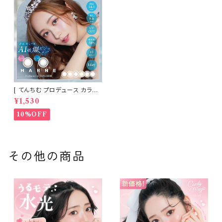
[ てんちむ プロデュース カラコ
ン ] HARNE (ハルネ) ワンデー
¥1,530
1day 10枚入り （当日発送） 1da
y
10%OFF
その他の商品