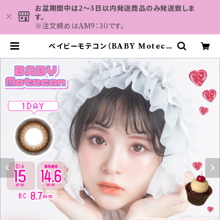
お盆期間中は2～3日以内発送商品のみ発送致しま
す。
※注文締めはAM9：30です。
ベイビーモテコン（BABY Moteco
n）【ベイビーチョコnew】｜度あり・
度なしカラコン ワンデー｜15.0mm
｜さくら おまけ付き♪ | カラコン
MAHALO