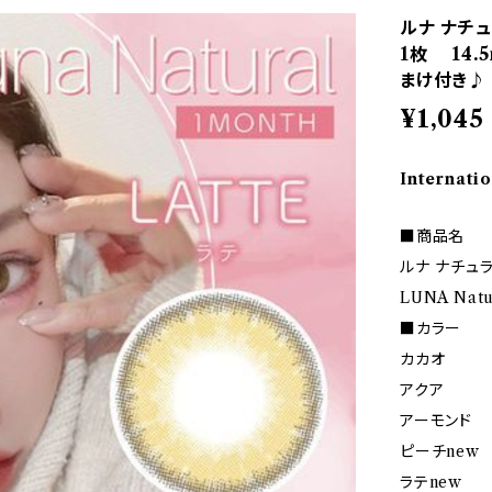
ルナ ナチュ
1枚 14.5
まけ付き♪
¥1,045
Internatio
■商品名
ルナ ナチュラ
LUNA Natu
■カラー
カカオ
アクア
アーモンド
ピーチnew
ラテnew