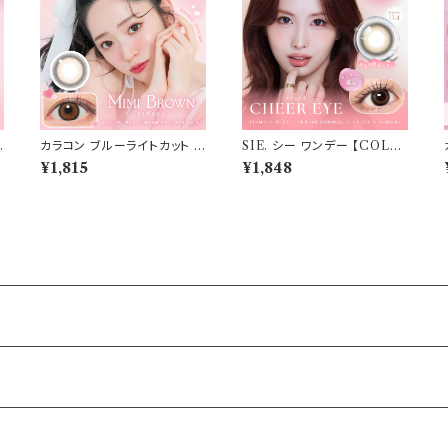
キ
カラコン ブルーライトカット キ
SIE. シー ワンデー 【COLO
ャンディーマジック ワンデー
R：チア―アイ 】 1箱10枚入 シ
¥1,815
¥1,848
【COLOR：ミミブラウン】1箱1
リコーン 回らない水光レンズ
0枚 度なし度あり キャンマジ
MOMO TWICE送料無料 S
candymagic 1day BLB ワ
IE. 1day 度あり 度なし 水光
タ
ンデーカラコン コンタクトレン
カラコン カラーコンタクト ナ
ズ
チュラル ブラック ブラウン 裸
眼風 フチ ベージュ グレー 1
日使い捨て