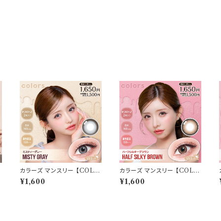
n
カラーズ マンスリー 【COLO
カラーズ マンスリー 【COLO
R：ミスティーグレー】 【1箱2枚
R：ハーフシルキーブラウン】
¥1,600
¥1,600
度
入】【 一条響 イメージモデル
【1箱2枚入】【 一条響 イメー
】 韓国系レンズ colors 1mo
ジモデル 】 韓国系レンズ col
nthカラコン カラー コンタクト
ors 1monthカラコン カラー
コンタクトレンズ
コンタクト コンタクトレンズ