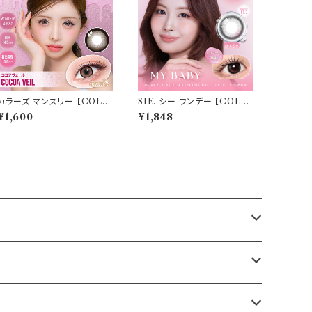
カラーズ マンスリー 【COLO
SIE. シー ワンデー 【COLO
R：ココアヴェール】 【1箱2枚
R：マイベイビー】 1箱10枚入
¥1,600
¥1,848
入】【 一条響 イメージモデル
シリコーン 回らない水光レン
】 韓国系レンズ colors 1mo
ズ MOMO TWICE送料無
nthカラコン カラー コンタクト
料 SIE. 1day 度あり 度なし
コンタクトレンズ
水光カラコン カラーコンタク
ト ナチュラル ブラック ブラウ
ン 裸眼風 フチ ベージュ グレ
ー 1日使い捨て