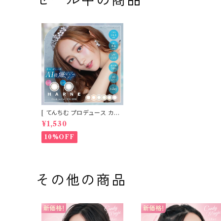
[ てんちむ プロデュース カラ
コン ] HARNE (ハルネ) ワン
¥1,530
デー 1day 10枚入り （当日発
送） 1day
10%OFF
その他の商品