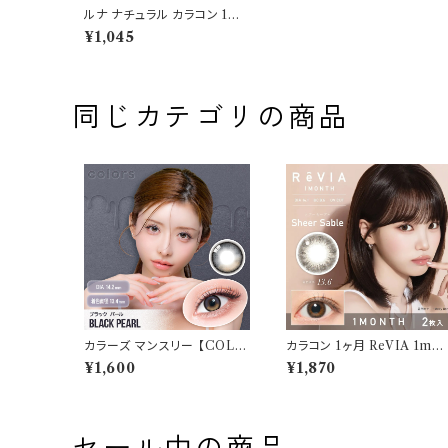
ルナ ナチュラル カラコン 1ヶ
月【ラテnew】送料無料 1箱1
¥1,045
枚 14.5mm 度あり LUNA
Natural 1month おまけ付
き♪
同じカテゴリの商品
カラーズ マンスリー 【COLO
カラコン 1ヶ月 ReVIA 1mo
R：ブラックパール】 【1箱2枚
th【 COLOR：シアーセーブ
¥1,600
¥1,870
入】【 一条響 イメージモデル
ル】カラコン 1ヶ月 １箱２枚 
】 韓国系レンズ colors 1mo
あり 度なし ナチュラル キムチ
nthカラコン カラー コンタクト
ェウォン 裸眼風 色素薄い 自
コンタクトレンズ
然 バレにくい
セール中の商品