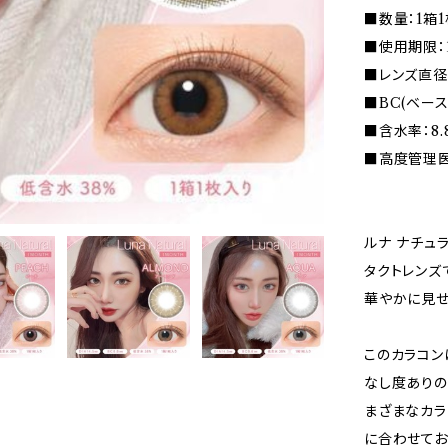
■数量：1箱1
■使用期限：
■レンズ直径(D
■BC(ベース
■含水率：8.
■高度管理医療
ルナ ナチュ
タクトレンズ
華やかに見せ
このカラコン
なし度ありの
まざまなカラ
に合わせてお