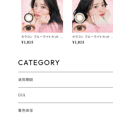
カラコン ブルーライトカット キ
カラコン ブルーライトカット 
ャンディーマジック ワンデー
ャンディーマジック ワンデー
¥1,815
¥1,815
【COLOR：メルティハニー】1
【COLOR：アリアナヘーゼ
箱10枚 度なし度あり キャン
ル】1箱10枚 度なし度あり キ
マジ candymagic 1day BL
ャンマジ candymagic 1day
B ワンデーカラコン コンタク
BLB ワンデーカラコン コン
トレンズ
クトレンズ
CATEGORY
装用期間
1day
DIA
1month
14.0mm
着色直径