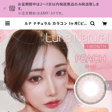
お盆期間中は2～3日以内発送商品のみ発送致しま
す。
※注文締めはAM9：30です。
ルナ ナチュラル カラコン 1ヶ月【ピー
チnew】送料無料 1箱1枚 14.5m
m 度あり LUNA Natural 1mont
h おまけ付き♪ | カラコン MAH
ALO