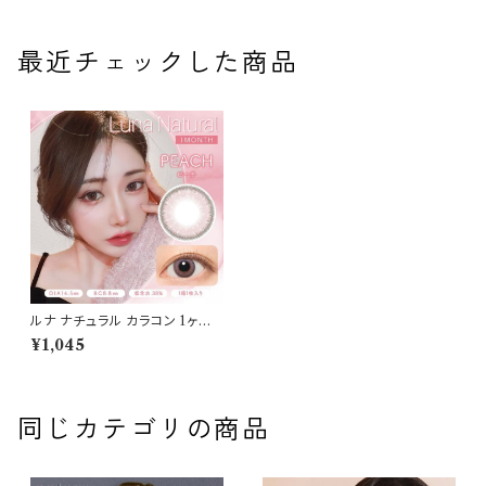
最近チェックした商品
ルナ ナチュラル カラコン 1ヶ月
【ピーチnew】送料無料 1箱1
¥1,045
枚 14.5mm 度あり LUNA
Natural 1month おまけ付き
♪
同じカテゴリの商品