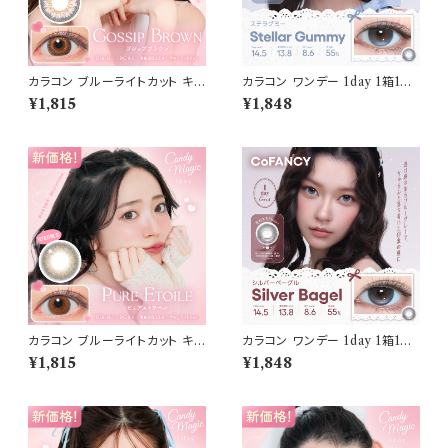
カラコン ブルーライトカット キャ
カラコン ワンデー 1day 1箱10
ンディーマジック ワンデー 【CO
枚入り コファンシー【COLOR：
¥1,815
¥1,848
LOR：ゴシップブラウン】1箱10
ステラグミー】 度あり 度なし 1
枚 度なし度あり キャンマジ ca
4.5mm CoFANCY 1day 回ら
ndymagic 1day BLB ワンデ
ない水光カラコン 水光カラコン
ーカラコン コンタクトレンズ
奥目 盛れる水光 自然 透明感 1
日使い捨て 紫外線 UVカット 高
含水
カラコン ブルーライトカット キャ
カラコン ワンデー 1day 1箱10
ンディーマジック ワンデー 【CO
枚入り コファンシー【COLOR：
¥1,815
¥1,848
LOR：ピュアエトワール】1箱10
シルバーベーグル】 度あり 度な
枚 度なし度あり キャンマジ ca
し 14.5mm CoFANCY 1day
ndymagic 1day BLB ワンデ
回らない水光カラコン 水光カラ
ーカラコン コンタクトレンズ
コン 奥目 盛れる水光 自然 透
明感 1日使い捨て 紫外線 UVカ
ット 高含水