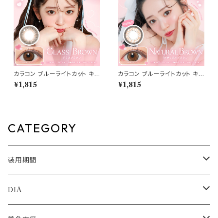
カラコン ブルーライトカット キャ
カラコン ブルーライトカット キャ
ンディーマジック ワンデー 【CO
ンディーマジック ワンデー 【CO
¥1,815
¥1,815
LOR：グラスブラウン】1箱10枚
LOR：ナチュラルブラウン】1箱1
度なし度あり キャンマジ candy
0枚 度なし度あり キャンマジ c
magic 1day BLB ワンデーカラ
andymagic 1day BLB ワンデ
コン コンタクトレンズ
ーカラコン コンタクトレンズ
CATEGORY
装用期間
1day
DIA