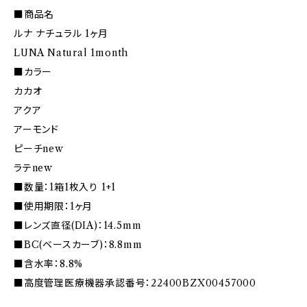
■商品名
ルナ ナチュラル 1ヶ月
LUNA Natural 1month
■カラー
カカオ
アクア
アーモンド
ピーチnew
ラテnew
■数量：1箱1枚入り 1+1
■使用期限：1ヶ月
■レンズ直径(DIA)：14.5mm
■BC(ベースカーブ)：8.8mm
■含水率：8.8%
■高度管理医療機器承認番号：22400BZX00457000