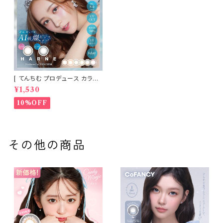
[ てんちむ プロデュース カラコ
ン ] HARNE (ハルネ) ワンデー
¥1,530
1day 10枚入り （当日発送） 1da
y
10%OFF
その他の商品