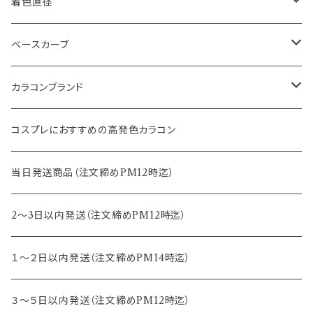
1month
14.0mm
着色直径
2ｗeek
14.1mm
12.5mm
ベースカーブ
14.2mm
12.8mm
8.6mm
カラコンブランド
14.5mm
13.0mm
8.7mm
エバーカラー
コスプレにおすすめの高発色カラコン
15.0mm
13.2mm
8.8mm
エヌズコレクション
当日発送商品（注文締めPM12時迄）
14.4mm
13.3mm
8.5mm
トパーズ
2～3日以内発送（注文締めPM12時迄）
13.4mm
キャンディーマジック
１～２日以内発送（注文締めPM14時迄）
13.5mm
レヴィア
３～５日以内発送（注文締めPM12時迄）