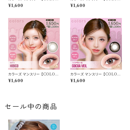
ミスティーグレー】 【1箱2枚入】【
ハーフシルキーブラウン】 【1箱2
¥1,600
¥1,600
一条響 イメージモデル 】 韓国
枚入】【 一条響 イメージモデル
系レンズ colors 1monthカラ
】 韓国系レンズ colors 1mont
コン カラー コンタクト コンタク
hカラコン カラー コンタクト コ
トレンズ
ンタクトレンズ
カラーズ マンスリー 【COLOR：
カラーズ マンスリー 【COLOR：
ヒビコ】 【1箱2枚入】【 一条響 イ
ココアヴェール】 【1箱2枚入】【
¥1,600
¥1,600
メージモデル 】 韓国系レンズ c
一条響 イメージモデル 】 韓国
olors 1monthカラコン カラー
系レンズ colors 1monthカラ
コンタクト コンタクトレンズ
コン カラー コンタクト コンタク
トレンズ
セール中の商品