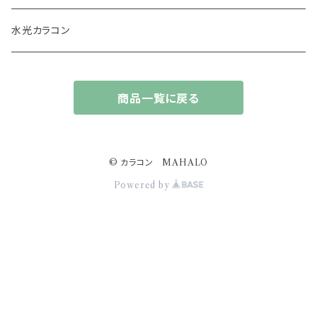
13.6mm
チュチュ
水光カラコン
13.7mm
カラーズ
商品一覧に戻る
13.8mm
フルーリー
14.0mm
ジェニッシュ
© カラコン MAHALO
Powered by
14.4ｍｍ
アプデ
14.2mm
ドープウィンク
14.5mm
スターミューズ