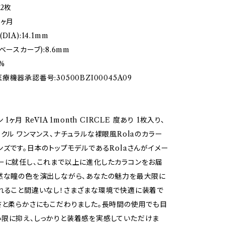
2枚
1ヶ月
IA):14.1mm
ベースカーブ):8.6mm
%
機器承認番号:30500BZI00045A09
1ヶ月 ReVIA 1month CIRCLE 度あり 1枚入り、
ークル ワンマンス、ナチュラルな裸眼風Rolaのカラー
ンズです。日本のトップモデルであるRolaさんがイメー
ーに就任し、これまで以上に進化したカラコンをお届
然な瞳の色を演出しながら、あなたの魅力を最大限に
れること間違いなし！さまざまな環境で快適に装着で
さと柔らかさにもこだわりました。長時間の使用でも目
限に抑え、しっかりと装着感を実感していただけま