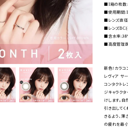
■1箱の枚数:
■使用期間:
■レンズ直径(D
■レンズBC(
■含水率:38
■高度管理医療
新色！カラコン 
レヴィア サ
コンタクトレ
ジキャラクタ
けします。自
引き出してく
きるよう、薄
の疲れを最小