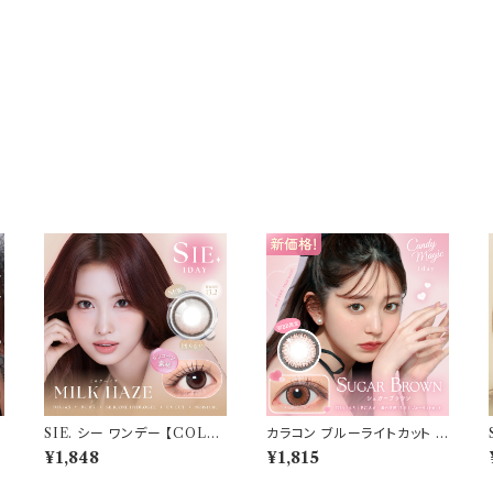
グ
SIE. シー ワンデー 【COLO
カラコン ブルーライトカット キ
R：ミルクヘイズ 】 1箱10枚入
ャンディーマジック ワンデー
¥1,848
¥1,815
日
シリコーン 回らない水光レン
【COLOR：シュガーブラウン】
タ
ズ MOMO TWICE送料無
1箱10枚 度なし度あり キャン