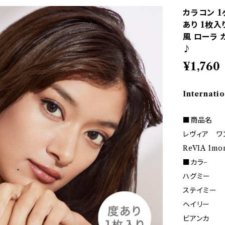
カラコン 1ヶ
あり 1枚入
風 ローラ
♪
¥1,760
Internatio
■商品名
レヴィア ワ
ReVIA 1mo
■カラ−
ハグミー
ステイミー
ヘイリー
ビアンカ