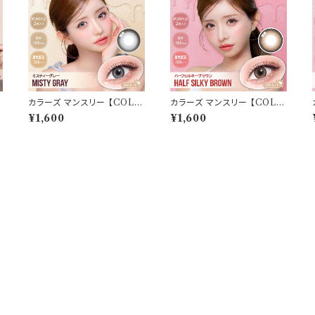
n
カラーズ マンスリー 【COLO
カラーズ マンスリー 【COLO
R：ミスティーグレー】 【1箱2枚
R：ハーフシルキーブラウン】
¥1,600
¥1,600
度
入】【 一条響 イメージモデル
【1箱2枚入】【 一条響 イメー
】 韓国系レンズ colors 1mo
ジモデル 】 韓国系レンズ col
nthカラコン カラー コンタクト
ors 1monthカラコン カラー
コンタクトレンズ
コンタクト コンタクトレンズ