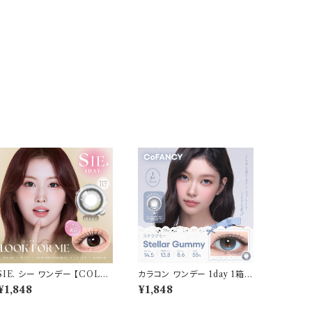
SIE. シー ワンデー 【COLO
カラコン ワンデー 1day 1箱1
R：ルックフォーミー 】 1箱10
0枚入り コファンシー【COL
¥1,848
¥1,848
枚入 シリコーン 回らない水光
OR：ステラグミー】 度あり 度
レンズ MOMO TWICE送
なし 14.5mm CoFANCY 1