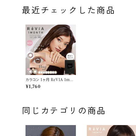
最近チェックした商品
カラコン 1ヶ月 ReVIA 1mon
th COLOR【 ビアンカ】度あ
¥1,760
り 1枚入り レヴィア カラー ワ
ンマンス ナチュラル 裸眼風
ローラ カラーコンタクトレン
ズ マンスリー おまけ付き♪
同じカテゴリの商品