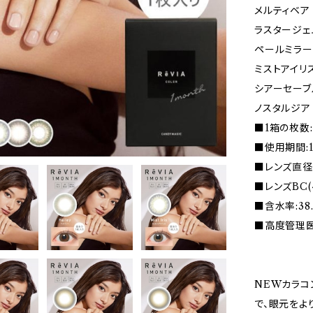
メルティベア
ラスタージェ
ペールミラー
ミストアイリ
シアーセーブ
ノスタルジア
■1箱の枚数:
■使用期間:
■レンズ直径(D
■レンズBC(
■含水率:38
■高度管理医療
NEWカラコン
で、眼元をよ