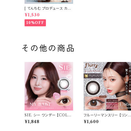
[ てんちむ プロデュース カラ
コン ] HARNE (ハルネ) ワン
¥1,530
デー 1day 10枚入り （当日発
送） 1day
10%OFF
その他の商品
SIE. シー ワンデー 【COLO
フルーリーマンスリー 【リン
R：マイベイビー】 1箱10枚入
ダークブラウン/もっとキマグ
¥1,848
¥1,600
シリコーン 回らない水光レン
レネコ】1箱3枚 14.5mm 明
ズ MOMO TWICE送料無
花キララ 度なし 度あり コン