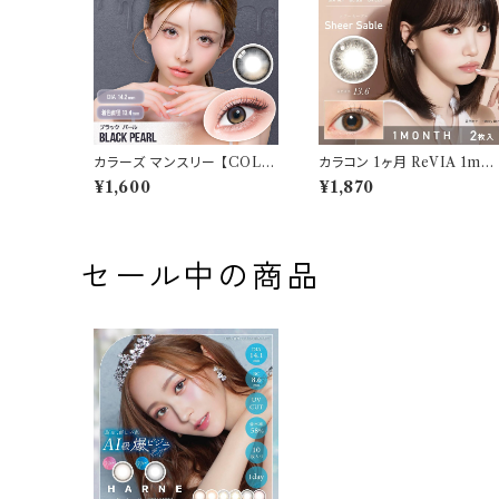
カラーズ マンスリー 【COLO
カラコン 1ヶ月 ReVIA 1mo
R：ブラックパール】 【1箱2枚
th【 COLOR：シアーセーブ
¥1,600
¥1,870
入】【 一条響 イメージモデル
ル】カラコン 1ヶ月 １箱２枚 
】 韓国系レンズ colors 1mo
あり 度なし ナチュラル キムチ
nthカラコン カラー コンタクト
ェウォン 裸眼風 色素薄い 自
コンタクトレンズ
然 バレにくい
セール中の商品