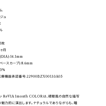
ム
ジュ
ス
ル
1枚
1ヶ月
IA):14.1mm
ベースカーブ):8.6mm
.5%
機器承認番号:22900BZX00133A05
 ReVIA 1month COLORは、裸眼風の自然な描写
り魅力的に演出します。ナチュラルでありながらも、瞳