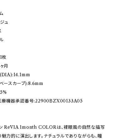
ム
ジュ
ス
ル
1枚
1ヶ月
IA):14.1mm
ベースカーブ):8.6mm
.5%
機器承認番号:22900BZX00133A05
 ReVIA 1month COLORは、裸眼風の自然な描写
り魅力的に演出します。ナチュラルでありながらも、瞳