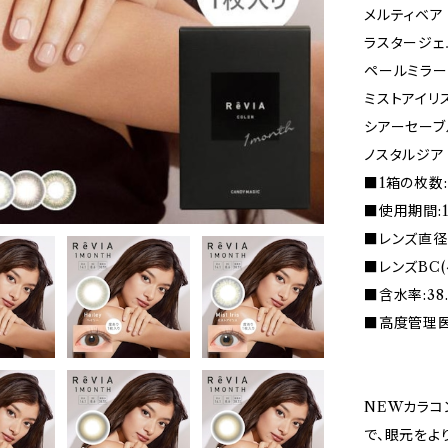
メルティベア
ラスタージェ
ペールミラー
ミストアイリ
シアーセーブ
ノスタルジア
■1箱の枚数:
■使用期間:
■レンズ直径(D
■レンズBC(
■含水率:38
■高度管理医療
NEWカラコン
で、眼元をよ