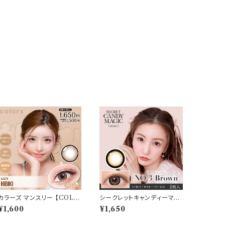
カラーズ マンスリー 【COLO
シークレットキャンディーマジ
R：ヒビキ】 【1箱2枚入】【 一条
ック マンスリー カラコン 1ヶ
¥1,600
¥1,650
響 イメージモデル 】 韓国系レ
月 【COLOR：NO.3ブラウ
ンズ colors 1monthカラコ
ン】 secret candy magic 1