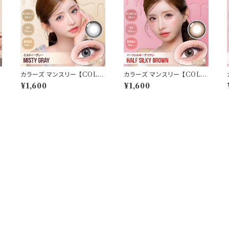
n
カラーズ マンスリー 【COLO
カラーズ マンスリー 【COLO
R：ミスティーグレー】 【1箱2枚
R：ハーフシルキーブラウン】
¥1,600
¥1,600
度
入】【 一条響 イメージモデル
【1箱2枚入】【 一条響 イメー
】 韓国系レンズ colors 1mo
ジモデル 】 韓国系レンズ col
nthカラコン カラー コンタクト
ors 1monthカラコン カラー
コンタクトレンズ
コンタクト コンタクトレンズ