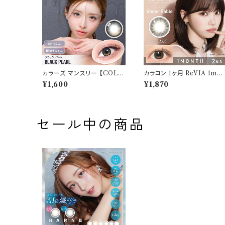
カラーズ マンスリー 【COLO
カラコン 1ヶ月 ReVIA 1mo
R：ブラックパール】 【1箱2枚
th【 COLOR：シアーセーブ
¥1,600
¥1,870
入】【 一条響 イメージモデル
ル】カラコン 1ヶ月 １箱２枚 
】 韓国系レンズ colors 1mo
あり 度なし ナチュラル キムチ
nthカラコン カラー コンタクト
ェウォン 裸眼風 色素薄い 自
コンタクトレンズ
然 バレにくい
セール中の商品