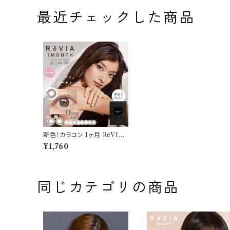
最近チェックした商品
新色！カラコン 1ヶ月 ReVIA
1month COLOR【 ハグミ
¥1,760
ー】度あり 1枚入り レヴィア
カラー ワンマンス ナチュラル
裸眼風 ローラ カラーコンタク
トレンズ マンスリー おまけ付
き♪
同じカテゴリの商品