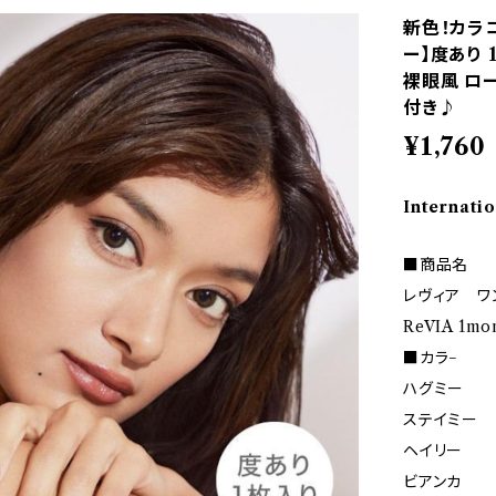
新色！カラコン
ー】度あり 
裸眼風 ロ
付き♪
¥1,760
Internatio
■商品名
レヴィア ワ
ReVIA 1mo
■カラ−
ハグミー
ステイミー
ヘイリー
ビアンカ