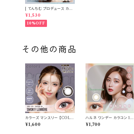
[ てんちむ プロデュース カラ
コン ] HARNE (ハルネ) ワン
¥1,530
デー 1day 10枚入り （当日発
送） 1day
10%OFF
その他の商品
カラーズ マンスリー 【COLO
ハルネ ワンデー カラコン 1d
R：スモーキールミエールne
y 【COLOR：カモミール】1箱
¥1,600
¥1,700
w】 【1箱2枚入】【 一条響 イメ
0枚 14.1mm てんちむ 度な
ージモデル 】 韓国系レンズ c
度あり UVカット カラーコン