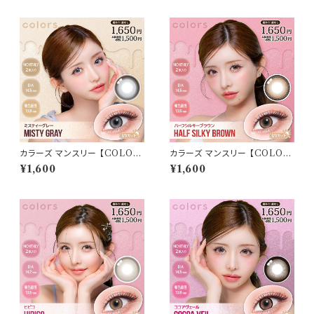
系レンズ colors 1monthカラ
なし ナチュラル キムチェウォン
コン カラー コンタクト コンタク
裸眼風 色素薄い 自然 バレにく
トレンズ
い
カラーズ マンスリー 【COLOR：
カラーズ マンスリー 【COLOR：
ミスティーグレー】 【1箱2枚入】【
ハーフシルキーブラウン】 【1箱2
¥1,600
¥1,600
一条響 イメージモデル 】 韓国
枚入】【 一条響 イメージモデル
系レンズ colors 1monthカラ
】 韓国系レンズ colors 1mont
コン カラー コンタクト コンタク
hカラコン カラー コンタクト コ
トレンズ
ンタクトレンズ