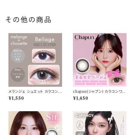
その他の商品
メランジェ シュエット カラコン
chapun(シャプン) カラコンワン
ワンデー 【ベラージュ 】 1箱10
デー【COLOR：ずるモテベージ
¥1,550
¥1,450
枚 14.5mm 度なし chouette 1
ュ】1箱10枚 デイリー 使い捨て
day
カラコン 度あり 度なし 回らな
い 水光カラコン 細フチ 1day 1
日 高含水 カラコン カラー コン
タクト コンタクトレンズ