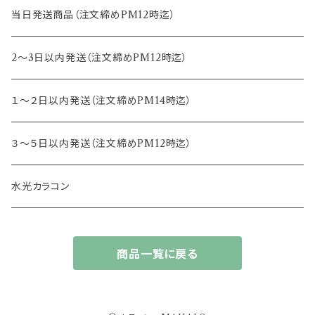
15.0mm
13.2mm
8.8mm
エヌズコレクション
当日発送商品（注文締めPM12時迄）
14.4mm
13.3mm
8.5mm
トパーズ
2～3日以内発送（注文締めPM12時迄）
13.4mm
キャンディーマジック
１～２日以内発送（注文締めPM14時迄）
13.5mm
レヴィア
３～５日以内発送（注文締めPM12時迄）
13.6mm
チュチュ
水光カラコン
13.7mm
カラーズ
商品一覧に戻る
13.8mm
フルーリー
14.0mm
ジェニッシュ