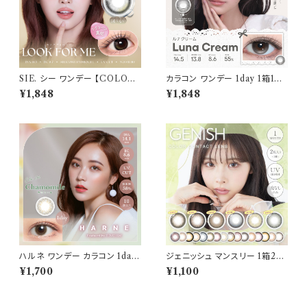
SIE. シー ワンデー 【COLOR：
カラコン ワンデー 1day 1箱10
ルックフォーミー 】 1箱10枚入
枚入り コファンシー【COLOR：
¥1,848
¥1,848
シリコーン 回らない水光レンズ
ルナクリーム】 度あり 度なし 1
MOMO TWICE送料無料 SI
4.5mm CoFANCY 1day 回ら
E. 1day 度あり 度なし 水光カラ
ない水光カラコン 水光カラコン
コン カラーコンタクト ナチュラ
奥目 盛れる水光 自然 透明感 1
ル ブラック ブラウン 裸眼風 フ
日使い捨て 紫外線 UVカット 高
チ ベージュ グレー 1日使い捨て
含水
ハルネ ワンデー カラコン 1day
ジェニッシュ マンスリー 1箱2枚
【COLOR：カモミール】1箱10枚
カラコン 度なし カラーコンタク
¥1,700
¥1,100
14.1mm てんちむ 度なし 度あ
ト 1ヶ月 ワンマンス コンタクトレ
り UVカット カラーコンタクト H
ンズ GENISH 1month UVカ
ARNE 1day 潤い成分配合 透
ット ナチュラル UVカット 潤い成