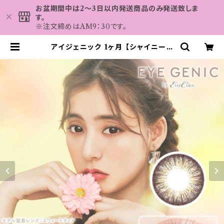
お盆期間中は2～3日以内発送商品のみ発送致しま
す。
※注文締めはAM9：30です。
アイジェニック 1ヶ月 【シャイニーリ
ッチ】2枚 14.5mm 度なし 新木優子
EYE GENIC 1month カラコンヶ
月ヶ月 | カラコン MAHALO