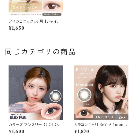
アイジェニック 1ヶ月 【シャイニ
ーリッチ】2枚 14.5mm 度なし
¥1,650
新木優子 EYE GENIC 1mont
h カラコンヶ月ヶ月
同じカテゴリの商品
カラーズ マンスリー 【COLOR：
カラコン 1ヶ月 ReVIA 1month
ブラックパール】 【1箱2枚入】【
【 COLOR：シアーセーブル】カ
¥1,600
¥1,870
一条響 イメージモデル 】 韓国
ラコン 1ヶ月 １箱２枚 度あり 度