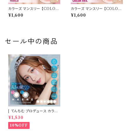
カラーズ マンスリー 【COLOR：
カラーズ マンスリー 【COLOR：
ヒビコ】 【1箱2枚入】【 一条響 イ
ココアヴェール】 【1箱2枚入】【
¥1,600
¥1,600
メージモデル 】 韓国系レンズ c
一条響 イメージモデル 】 韓国
olors 1monthカラコン カラー
系レンズ colors 1monthカラ
コンタクト コンタクトレンズ
コン カラー コンタクト コンタク
トレンズ
セール中の商品
[ てんちむ プロデュース カラコ
ン ] HARNE (ハルネ) ワンデー
¥1,530
1day 10枚入り （当日発送） 1da
y
10%OFF