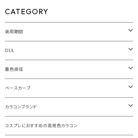
明感 高含水 大人 ナチュラル 色
分配合 低含水 1ヶ月 度なし カ
っぽ 色素薄い系 盛れる ブルー
ラコン マンスリー ナチュラル ム
CATEGORY
ヘーゼル ベージュ ブラウン 1日
ーン
使い捨て
装用期間
1day
DIA
1month
14.0mm
着色直径
2ｗeek
14.1mm
12.5mm
ベースカーブ
14.2mm
12.8mm
8.6mm
カラコンブランド
14.5mm
13.0mm
8.7mm
エバーカラー
コスプレにおすすめの高発色カラコン