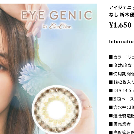
アイジェニッ
なし 新木優
¥1,650
Internatio
■カラー：リ
■度数:度な
■使用期間:
■1箱2枚入
■DIA:14.
■BC(ベース
■含水率：38
■選任製造販
■販売業者：
■高度管理医療