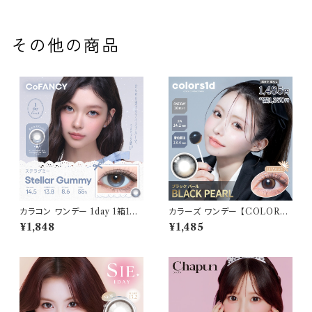
その他の商品
カラコン ワンデー 1day 1箱10
カラーズ ワンデー 【COLOR：
枚入り コファンシー【COLOR：
ブラックパール】 カラコン 1箱10
¥1,848
¥1,485
ステラグミー】 度あり 度なし 1
枚 14.2mm 一条響 度あり 度な
4.5mm CoFANCY 1day 回ら
し Colors 1day 韓国系レンズ
ない水光カラコン 水光カラコン
colors 1day カラコン カラー
奥目 盛れる水光 自然 透明感 1
コンタクト コンタクトレンズ
日使い捨て 紫外線 UVカット 高
含水