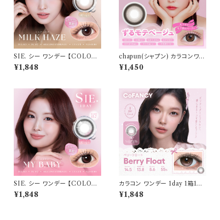
SIE. シー ワンデー 【COLOR：
chapun(シャプン) カラコンワン
ミルクヘイズ 】 1箱10枚入 シリ
デー【COLOR：ずるモテベージ
¥1,848
¥1,450
コーン 回らない水光レンズ MO
ュ】1箱10枚 デイリー 使い捨て
MO TWICE送料無料 SIE. 1d
カラコン 度あり 度なし 回らな
ay 度あり 度なし 水光カラコン
い 水光カラコン 細フチ 1day 1
カラーコンタクト ナチュラル ブ
日 高含水 カラコン カラー コン
ラック ブラウン 裸眼風 フチ ベ
タクト コンタクトレンズ
ージュ グレー 1日使い捨て
SIE. シー ワンデー 【COLOR：
カラコン ワンデー 1day 1箱10
マイベイビー】 1箱10枚入 シリ
枚入り コファンシー【COLOR：
¥1,848
¥1,848
コーン 回らない水光レンズ MO
ベリーフロート】 度あり 度なし
MO TWICE送料無料 SIE. 1d
14.5mm CoFANCY 1day 回
ay 度あり 度なし 水光カラコン
らない水光カラコン 水光カラコ