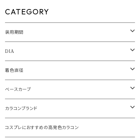
カラーコンタクト ナチュラル ブ
ン 奥目 盛れる水光 自然 透明
ラック ブラウン 裸眼風 フチ ベ
感 1日使い捨て 紫外線 UVカッ
CATEGORY
ージュ グレー 1日使い捨て
ト 高含水
装用期間
1day
DIA
1month
14.0mm
着色直径
2ｗeek
14.1mm
12.5mm
ベースカーブ
14.2mm
12.8mm
8.6mm
カラコンブランド
14.5mm
13.0mm
8.7mm
エバーカラー
コスプレにおすすめの高発色カラコン