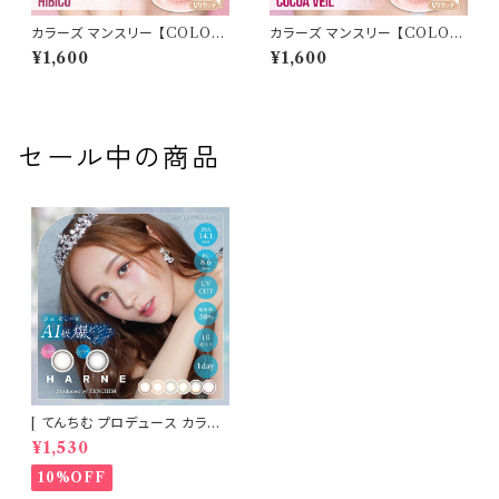
カラーズ マンスリー 【COLOR：
カラーズ マンスリー 【COLOR：
ヒビコ】 【1箱2枚入】【 一条響 イ
ココアヴェール】 【1箱2枚入】【
¥1,600
¥1,600
メージモデル 】 韓国系レンズ c
一条響 イメージモデル 】 韓国
olors 1monthカラコン カラー
系レンズ colors 1monthカラ
コンタクト コンタクトレンズ
コン カラー コンタクト コンタク
トレンズ
セール中の商品
[ てんちむ プロデュース カラコ
ン ] HARNE (ハルネ) ワンデー
¥1,530
1day 10枚入り （当日発送） 1da
y
10%OFF