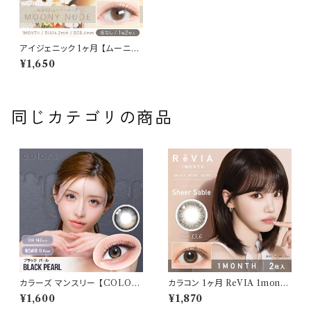
アイジェニック 1ヶ月 【ムーニー
ヌードnew】2枚 14.5mm 度な
¥1,650
し 新木優子 EYE GENIC 1mo
nth カラコンヶ月ヶ月
同じカテゴリの商品
カラーズ マンスリー 【COLOR：
カラコン 1ヶ月 ReVIA 1month
ブラックパール】 【1箱2枚入】【
【 COLOR：シアーセーブル】カ
¥1,600
¥1,870
一条響 イメージモデル 】 韓国
ラコン 1ヶ月 １箱２枚 度あり 度