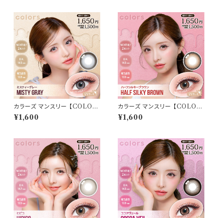
系レンズ colors 1monthカラ
なし ナチュラル キムチェウォン
コン カラー コンタクト コンタク
裸眼風 色素薄い 自然 バレにく
トレンズ
い
カラーズ マンスリー 【COLOR：
カラーズ マンスリー 【COLOR：
ミスティーグレー】 【1箱2枚入】【
ハーフシルキーブラウン】 【1箱2
¥1,600
¥1,600
一条響 イメージモデル 】 韓国
枚入】【 一条響 イメージモデル
系レンズ colors 1monthカラ
】 韓国系レンズ colors 1mont
コン カラー コンタクト コンタク
hカラコン カラー コンタクト コ
トレンズ
ンタクトレンズ