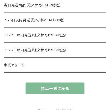
15.0mm
13.2mm
8.8mm
エヌズコレクション
当日発送商品（注文締めPM12時迄）
14.4mm
13.3mm
8.5mm
トパーズ
2～3日以内発送（注文締めPM12時迄）
13.4mm
キャンディーマジック
１～２日以内発送（注文締めPM14時迄）
13.5mm
レヴィア
３～５日以内発送（注文締めPM12時迄）
13.6mm
チュチュ
水光カラコン
13.7mm
カラーズ
商品一覧に戻る
13.8mm
フルーリー
14.0mm
ジェニッシュ