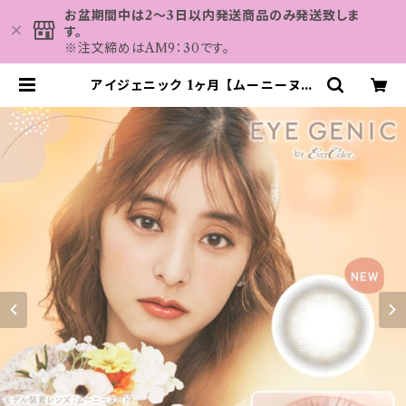
お盆期間中は2～3日以内発送商品のみ発送致しま
す。
※注文締めはAM9：30です。
アイジェニック 1ヶ月 【ムーニーヌー
ドnew】2枚 14.5mm 度なし 新木優
子 EYE GENIC 1month カラコ
ンヶ月ヶ月 | カラコン MAHALO