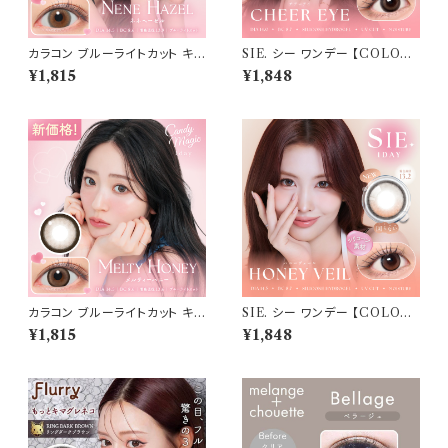
カラコン ブルーライトカット キャ
SIE. シー ワンデー 【COLOR：
ンディーマジック ワンデー 【CO
チア―アイ 】 1箱10枚入 シリコ
¥1,815
¥1,848
LOR：ネネヘーゼル】1箱10枚
ーン 回らない水光レンズ MO
度なし度あり キャンマジ candy
MO TWICE送料無料 SIE. 1d
magic 1day BLB ワンデーカラ
ay 度あり 度なし 水光カラコン
コン コンタクトレンズ
カラーコンタクト ナチュラル ブ
ラック ブラウン 裸眼風 フチ ベ
ージュ グレー 1日使い捨て
カラコン ブルーライトカット キャ
SIE. シー ワンデー 【COLOR：
ンディーマジック ワンデー 【CO
ハニーヴェール】 1箱10枚入 シ
¥1,815
¥1,848
LOR：メルティハニー】1箱10枚
リコーン 回らない水光レンズ M
度なし度あり キャンマジ candy
OMO TWICE送料無料 SIE.
magic 1day BLB ワンデーカラ
1day 度あり 度なし 水光カラコ
コン コンタクトレンズ
ン カラーコンタクト ナチュラル
ブラック ブラウン 裸眼風 フチ
ベージュ グレー 1日使い捨て