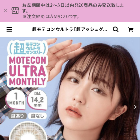
お盆期間中は2～3日以内発送商品のみ発送致しま
す。
※注文締めはAM9：30です。
超モテコンウルトラ【超アッシュグレ
ー】 1箱2枚 度なし 度あり なえなの
カラーコンタクト 1ヶ月 コンタクトレ
ンズ MOTECON ULTRA MON
THLY | カラコン MAHALO