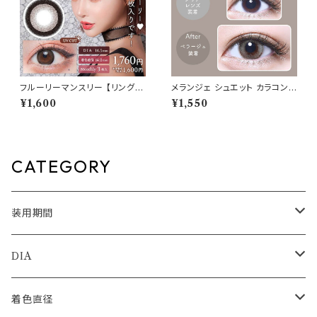
フルーリーマンスリー 【リングダ
メランジェ シュエット カラコン
ークブラウン/もっとキマグレネ
ワンデー 【ベラージュ 】 1箱10
¥1,600
¥1,550
コ】1箱3枚 14.5mm 明日花キラ
枚 14.5mm 度なし chouette 1
ラ 度なし 度あり コンタクトレン
day
ズ Flurry 1month
CATEGORY
装用期間
1day
DIA
1month
14.0mm
着色直径