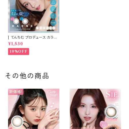
[ てんちむ プロデュース カラコ
ン ] HARNE (ハルネ) ワンデー
¥1,530
1day 10枚入り （当日発送） 1da
y
10%OFF
その他の商品