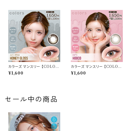
星華 カラコン 度あり 1ヶ月 2枚
系レンズ colors 1monthカラ
カラコン 度なし 1ヶ月 カラコン
コン カラー コンタクト コンタク
1ヶ月 カラーコンタクトレンズ カ
トレンズ
ラーコンタクト カラーコンタクト
1ヶ月
カラーズ マンスリー 【COLOR：
カラーズ マンスリー 【COLOR：
ハニーグロス】 【1箱2枚入】【 一
ヒビコ】 【1箱2枚入】【 一条響 イ
¥1,600
¥1,600
条響 イメージモデル 】 韓国系レ
メージモデル 】 韓国系レンズ c
ンズ colors 1monthカラコン
olors 1monthカラコン カラー
カラー コンタクト コンタクトレ
コンタクト コンタクトレンズ
ンズ
セール中の商品