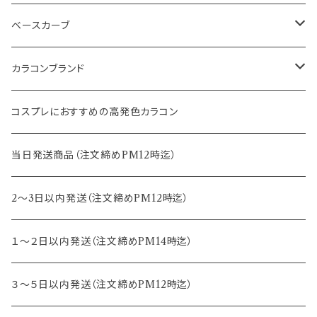
2ｗeek
14.1mm
12.5mm
ベースカーブ
14.2mm
12.8mm
8.6mm
カラコンブランド
14.5mm
13.0mm
8.7mm
エバーカラー
コスプレにおすすめの高発色カラコン
15.0mm
13.2mm
8.8mm
エヌズコレクション
当日発送商品（注文締めPM12時迄）
14.4mm
13.3mm
8.5mm
トパーズ
2～3日以内発送（注文締めPM12時迄）
13.4mm
キャンディーマジック
１～２日以内発送（注文締めPM14時迄）
13.5mm
レヴィア
３～５日以内発送（注文締めPM12時迄）