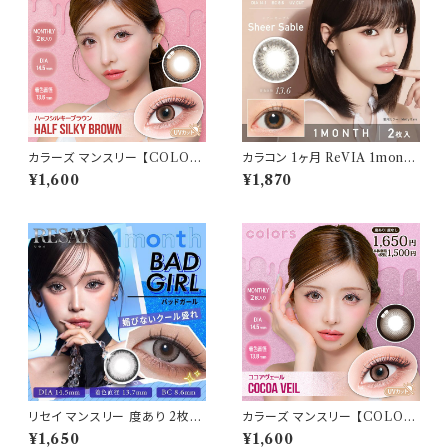
カラーズ マンスリー 【COLOR：
カラコン 1ヶ月 ReVIA 1month
ハーフシルキーブラウン】 【1箱2
【 COLOR：シアーセーブル】カ
¥1,600
¥1,870
枚入】【 一条響 イメージモデル
ラコン 1ヶ月 １箱２枚 度あり 度
】 韓国系レンズ colors 1mont
なし ナチュラル キムチェウォン
hカラコン カラー コンタクト コ
裸眼風 色素薄い 自然 バレにく
ンタクトレンズ
い
リセイ マンスリー 度あり 2枚入
カラーズ マンスリー 【COLOR：
り【1箱2枚】RESAY monthly
ココアヴェール】 【1箱2枚入】【
¥1,650
¥1,600
【COLOR：バッドガール】 田向
一条響 イメージモデル 】 韓国