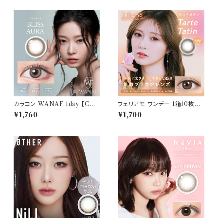
カラコン WANAF 1day 【COL
フェリアモ ワンデー 1箱10枚入
OR：ブリスオーラ】1箱 10枚入
り【COLOR：タルトタタン】 白石
¥1,760
¥1,700
ワナフ ワンデー キムミンジュ K
麻衣（まいやん） イメージモデ
im Minju BC：8.7mm カラコ
ル 細フチレンズ feliamo 1da
ン カラー コンタクト コンタクト
y カラコン カラー コンタクト コ
レンズ
ンタクトレンズ