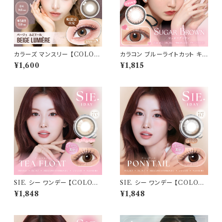
カラーズ マンスリー 【COLOR：
カラコン ブルーライトカット キャ
ベージュルミエールnew】 【1箱
ンディーマジック ワンデー 【CO
¥1,600
¥1,815
2枚入】【 一条響 イメージモデル
LOR：シュガーブラウン】1箱10
】 韓国系レンズ colors 1mont
枚 度なし度あり キャンマジ ca
hカラコン カラー コンタクト コ
ndymagic 1day BLB ワンデ
ンタクトレンズ
ーカラコン コンタクトレンズ
SIE. シー ワンデー 【COLOR：
SIE. シー ワンデー 【COLOR：
ティーフロート 】 1箱10枚入 シ
ポニーテール 】 1箱10枚入 シリ
¥1,848
¥1,848
リコーン 回らない水光レンズ M
コーン 回らない水光レンズ MO
OMO TWICE送料無料 SIE.
MO TWICE送料無料 SIE. 1d
1day 度あり 度なし 水光カラコ
ay 度あり 度なし 水光カラコン
ン カラーコンタクト ナチュラル
カラーコンタクト ナチュラル ブ