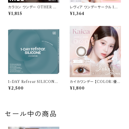
カラコン ワンデー OTHER ア
レヴィア ワンデーサークル 1箱1
ザー 【COLOR：NiLL - ニル
0枚入 【COLOR：シャイブラウ
¥1,815
¥1,364
(ブラウン)】NEWデビュー 1day
ン】14.1mm ReVIA 1day CIR
単品 10枚入り 回らない水光カ
CLE 【KIM CHAEWON】U
ラコン カラーコンタクト 度付き
Vカット カラー コンタクト
度あり 度なし 水光レンズ 固定
軸 aespa
1-DAY Refrear SILICONE
カイカワンデー 【COLOR：優花
UV W-Moisture （ワンデーリ
ブラウン】 1箱10枚 14.2mm 度
¥2,500
¥1,800
フレア シリコーン ユーブイ ダブ
なし 度あり 中野恵那 カラコン
ル モイスチャー） 1箱30枚 14.2
kaica 1day カラコン カラー コ
mm 度あり クリア
ンタクト コンタクトレンズ
セール中の商品