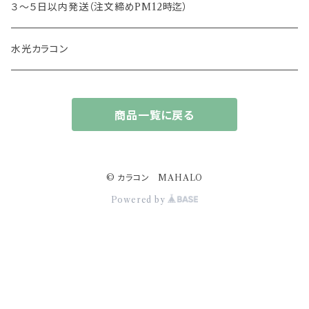
13.5mm
レヴィア
３～５日以内発送（注文締めPM12時迄）
13.6mm
チュチュ
水光カラコン
13.7mm
カラーズ
商品一覧に戻る
13.8mm
フルーリー
14.0mm
ジェニッシュ
© カラコン MAHALO
Powered by
14.4ｍｍ
アプデ
14.2mm
ドープウィンク
14.5mm
スターミューズ