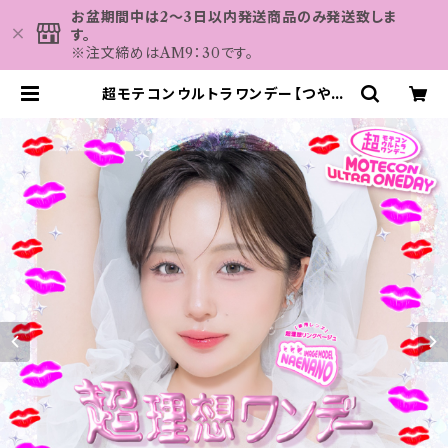
お盆期間中は2～3日以内発送商品のみ発送致しま
す。
※注文締めはAM9：30です。
超モテコンウルトラワンデー【つやモ
テベイビー】 1箱10枚 14.2mm/14.5
mm なえなの 度なし 度あり カラコ
ン コンタクトレンズ MOTECON
ULTRA 1day | カラコン MAHA
LO