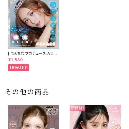
[ てんちむ プロデュース カラコ
ン ] HARNE (ハルネ) ワンデー
¥1,530
1day 10枚入り （当日発送） 1da
y
10%OFF
その他の商品