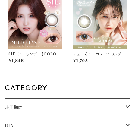
ブラック ブラウン 裸眼風 フチ
ラック ブラウン 裸眼風 フチ ベ
ベージュ グレー 1日使い捨て
ージュ グレー 1日使い捨て
SIE. シー ワンデー 【COLOR：
チューズミー カラコン ワンデー
ミルクヘイズ 】 1箱10枚入 シリ
【COLOR：ティアーオリーブ】新
¥1,848
¥1,705
コーン 回らない水光レンズ MO
色 ハーフ系 モテ 盛れ 水光レン
MO TWICE送料無料 SIE. 1d
ズ UVカット 1日使い捨て 盛れ
ay 度あり 度なし 水光カラコン
る フチあり 高含水 ベージュ ブ
カラーコンタクト ナチュラル ブ
ラウン グレーカラコン カラー コ
ラック ブラウン 裸眼風 フチ ベ
ンタクト コンタクトレンズ
CATEGORY
ージュ グレー 1日使い捨て
装用期間
1day
DIA