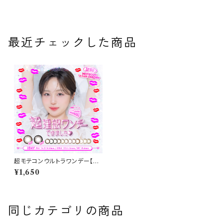
最近チェックした商品
超モテコンウルトラワンデー【つ
やモテベイビー】 1箱10枚 14.2
¥1,650
mm/14.5mm なえなの 度なし
度あり カラコン コンタクトレン
ズ MOTECON ULTRA 1day
同じカテゴリの商品