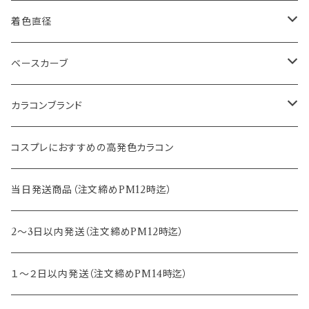
1month
14.0mm
着色直径
2ｗeek
14.1mm
12.5mm
ベースカーブ
14.2mm
12.8mm
8.6mm
カラコンブランド
14.5mm
13.0mm
8.7mm
エバーカラー
コスプレにおすすめの高発色カラコン
15.0mm
13.2mm
8.8mm
エヌズコレクション
当日発送商品（注文締めPM12時迄）
14.4mm
13.3mm
8.5mm
トパーズ
2～3日以内発送（注文締めPM12時迄）
13.4mm
キャンディーマジック
１～２日以内発送（注文締めPM14時迄）