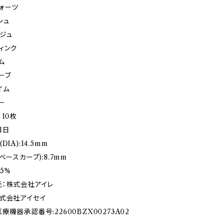
ォーツ
シュ
ジュ
ィンク
ム
ーブ
イム
ー
10枚
1日
IA):14.5mm
ベースカーブ):8.7mm
.5%
：株式会社アイレ
式会社アイセイ
機器承認番号:22600BZX00273A02