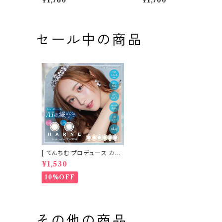
¥1,760
¥1,700
枚入 ワナフ ワンデー キムミン
白石麻衣（まいやん） イメー
ジュ Kim Minju BC：8.7m
モデル 細フチレンズ felia
m カラコン カラー コンタクト
o 1day カラコン カラー コン
コンタクトレンズ
タクト コンタクトレンズ
セール中の商品
[ てんちむ プロデュース カラ
コン ] HARNE (ハルネ) ワン
¥1,530
デー 1day 10枚入り （当日発
送） 1day
10%OFF
その他の商品