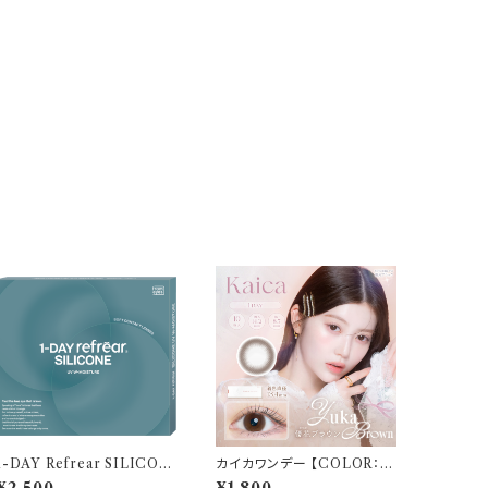
1-DAY Refrear SILICON
カイカワンデー 【COLOR：優
E UV W-Moisture （ワンデ
花ブラウン】 1箱10枚 14.2m