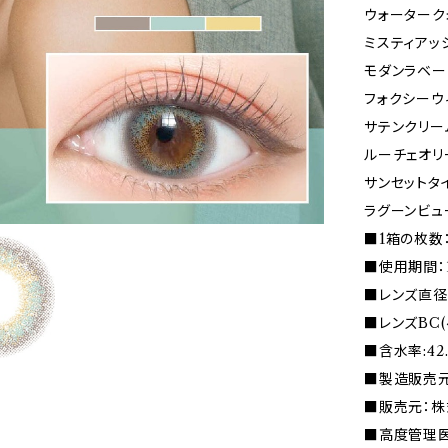
ウォーターク
ミスティアッ
モダンラベー
フォクシーウ
サテンクリー
ルーチェオリ
サンセットタ
ラグーンビュ
■1箱の枚数：
■使用期間：
■レンズ直径(D
■レンズBC(
■含水率:42
■製造販売元
■販売元：株
■高度管理医療