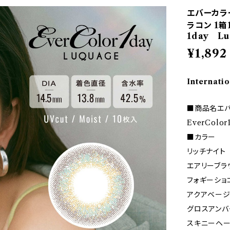
エバーカラ
ラコン 1箱1
1day Lu
¥1,892
Internatio
■商品名エバ
EverColor
■カラー
リッチナイト
エアリーブラ
フォギーショ
アクアベージ
グロスアンバ
スキニーヘ