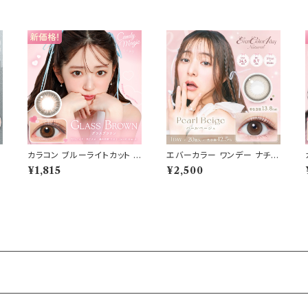
カラコン ブルーライトカット キ
エバーカラー ワンデー ナチュ
】
ャンディーマジック ワンデー
ラル【パールベージュ】1箱20
¥1,815
¥2,500
韓
【COLOR：グラスブラウン】1
枚 14.5mm 度なし 度あり カ
箱10枚 度なし度あり キャン
ラーコンタクト Ever Color
マジ candymagic 1day BL
1day Natural
B ワンデーカラコン コンタク
トレンズ