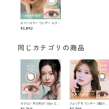
エバーカラー ワンデー ルクア
ージュ【ラグーンビュー】 カラ
¥1,892
コン 1箱10枚 14.5mm 度な
し 度あり Ever Color 1day
Luquage
同じカテゴリの商品
カラコン WANAF 1day 【C
フェリアモ ワンデー 1箱10枚
OLOR：ブリスオーラ】1箱 10
入り【COLOR：タルトタタン】