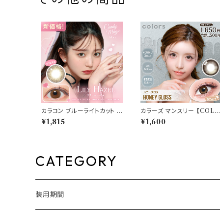
カラコン ブルーライトカット キ
カラーズ マンスリー 【COLO
ャンディーマジック ワンデー
R：ハニーグロス】 【1箱2枚入
¥1,815
¥1,600
【COLOR：リリーヘーゼル】1
【 一条響 イメージモデル 】 
箱10枚 度なし度あり キャン
国系レンズ colors 1month
マジ candymagic 1day BL
カラコン カラー コンタクト コ
B ワンデーカラコン コンタク
ンタクトレンズ
トレンズ
CATEGORY
装用期間