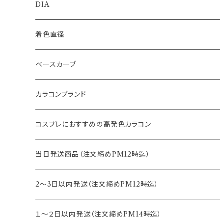
1day
DIA
1month
14.0mm
着色直径
2ｗeek
14.1mm
12.5mm
ベースカーブ
14.2mm
12.8mm
8.6mm
カラコンブランド
14.5mm
13.0mm
8.7mm
エバーカラー
コスプレにおすすめの高発色カラコン
15.0mm
13.2mm
8.8mm
エヌズコレクション
当日発送商品（注文締めPM12時迄）
14.4mm
13.3mm
8.5mm
トパーズ
2～3日以内発送（注文締めPM12時迄）
13.4mm
キャンディーマジック
１～２日以内発送（注文締めPM14時迄）