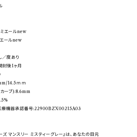
ル
ミエールnew
エールnew
し／度あり
開封後1ヶ月
り
2mm/14.5ｍｍ
カーブ):8.6mm
.5%
機器承認番号:22900BZX00215A03
ーズ マンスリー ミスティーグレー』は、あなたの目元