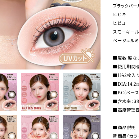
ブラックパー
ヒビキ
ヒビコ
スモーキール
ベージュルミ
■度数:度な
■使用期間:
■1箱2枚入
■DIA:14.
■BC(ベース
■含水率：38
■高度管理医療
■商品説明
新商品『カラ