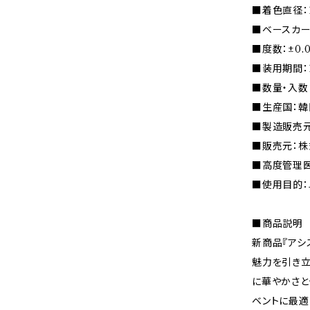
■着色直径：1
■ベースカーブ
■度数：±0.
■装用期間：
■数量・入数
■生産国：韓
■製造販売元
■販売元：株
■高度管理医療
■使用目的：
■商品説明
新商品『アシ
魅力を引き立
に華やかさと
ベントに最適