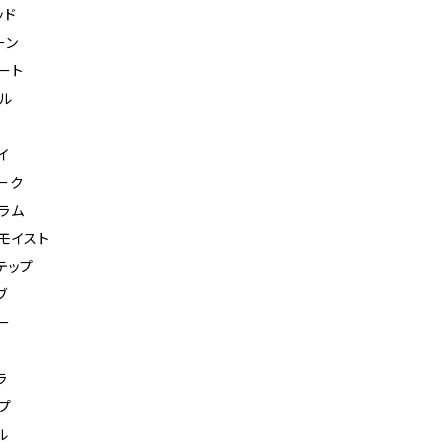
ッド
ーン
ート
ル
イ
ーク
ラム
モイスト
テップ
ブ
ー
ラ
プ
ル