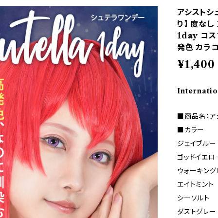
アシストシュ
り】 度なし 1
1day コ
発色 カラ
¥1,400
Internatio
■商品名：ア
■カラー
ジェイブルー
ゴッドイエロ
ウォーキング
エイトミント
シーソルト
ダストグレー