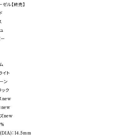
ーゼル【終売】
ド
ス
ュ
バー
ム
ライト
ーン
ラック
スnew
new
ズnew
8%
IA)：14.5mm