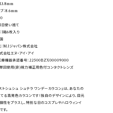
3.8mm
：8.6mm
00
1日使い捨て
：1箱6枚入り
国
：M.Iジャパン株式会社
式会社エヌ・アイ・アイ
機器承認番号：22500BZX00009000
単回使用(非)視力補正用色付コンタクトレンズ
ストシュシュ シュテラ ワンデーカラコン』は、あなたの
てる高発色カラコンです！独自のデザインにより、目元
個性をプラスし、特別な日のコスプレやハロウィンイ
です。