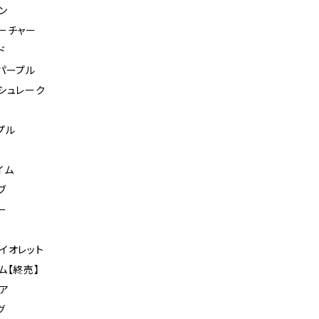
ン
ーチャー
ド
パープル
シュレーク
プル
イム
ブ
ー
イオレット
ム【終売】
ア
グ