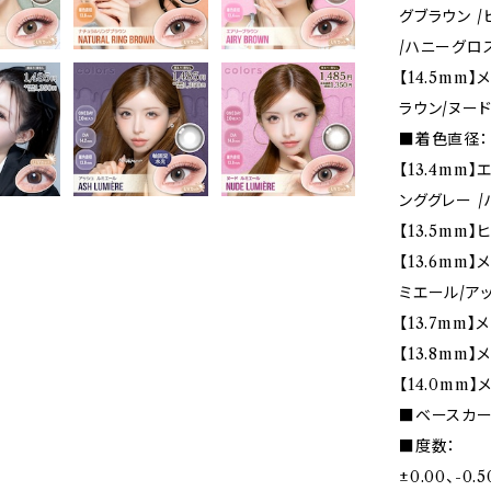
グブラウン /
/ハニーグロ
【14.5mm
ラウン/ヌー
■着色直径：
【13.4mm
ンググレー 
【13.5mm】
【13.6mm
ミエール/ア
【13.7mm
【13.8mm
【14.0mm
■ベースカーブ
■度数：
±0.00、-0.5