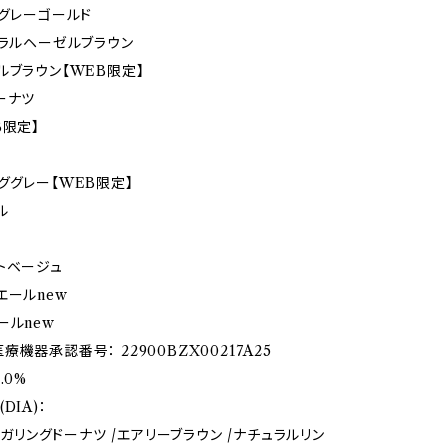
フグレーゴールド
ュラルヘーゼルブラウン
ルブラウン【WEB限定】
ーナツ
B限定】
ググレー【WEB限定】
ル
ス
トベージュ
エールnew
ールnew
機器承認番号： 22900BZX00217A25
.0%
DIA)：
】メガリングドーナツ /エアリーブラウン /ナチュラルリン