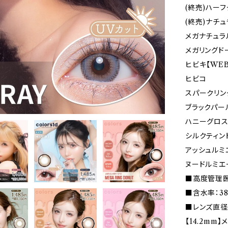
(終売)ハー
(終売)ナチ
メガナチュラ
メガリングド
ヒビキ【WE
ヒビコ
スパークリン
ブラックパー
ハニーグロ
シルクティン
アッシュルミ
ヌードルミエ
■高度管理医療
■含水率：38
■レンズ直径(
【14.2mm