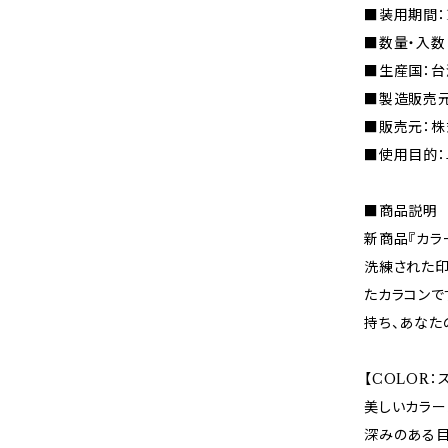
■装用期間：
■数量・入数
■生産国：台
■製造販売元
■販売元：株式
■使用目的：
■商品説明
新商品『カラー
洗練された
たカラコンで
持ち、あなた
【COLOR
美しいカラー
深みのある目