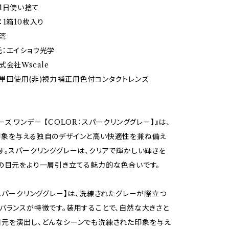
1日使い捨て
：1箱10枚入り
湾
：エイショウ光学
会社Wscale
単回使用(非)視力補正用色付コンタクトレンズ
ズ ワンデー 【COLOR：スパークリンググレー】』は、
印象を与える独自のデザインと高い快適性を兼ね備え
す。スパークリンググレーは、クリアで輝かしい輝きを
の目元をより一層引き立てる魅力的な色合いです。
：スパークリンググレー】は、洗練されたグレーが際立つ
バランスが特徴です。装用することで、自然な大きさと
元を演出し、どんなシーンでも洗練された印象を与え