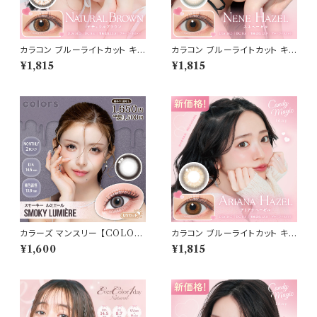
カラコン ブルーライトカット キャ
カラコン ブルーライトカット キャ
ンディーマジック ワンデー 【CO
ンディーマジック ワンデー 【CO
¥1,815
¥1,815
LOR：ナチュラルブラウン】1箱1
LOR：ネネヘーゼル】1箱10枚
0枚 度なし度あり キャンマジ c
度なし度あり キャンマジ candy
andymagic 1day BLB ワンデ
magic 1day BLB ワンデーカラ
ーカラコン コンタクトレンズ
コン コンタクトレンズ
カラーズ マンスリー 【COLOR：
カラコン ブルーライトカット キャ
スモーキールミエールnew】 【1
ンディーマジック ワンデー 【CO
¥1,600
¥1,815
箱2枚入】【 一条響 イメージモデ
LOR：アリアナヘーゼル】1箱10
ル 】 韓国系レンズ colors 1mo
枚 度なし度あり キャンマジ ca
nthカラコン カラー コンタクト
ndymagic 1day BLB ワンデ
コンタクトレンズ
ーカラコン コンタクトレンズ