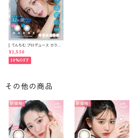
[ てんちむ プロデュース カラコ
ン ] HARNE (ハルネ) ワンデー
¥1,530
1day 10枚入り （当日発送） 1da
y
10%OFF
その他の商品