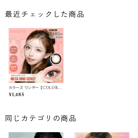
最近チェックした商品
カラーズ ワンデー 【COLOR：メ
ガリングドーナツ】 カラコン 1箱
¥1,485
10枚 14.2mm 一条響 度あり
度なし Colors 1day 韓国系レ
ンズ colors 1day カラコン カ
ラー コンタクト コンタクトレン
ズ
同じカテゴリの商品