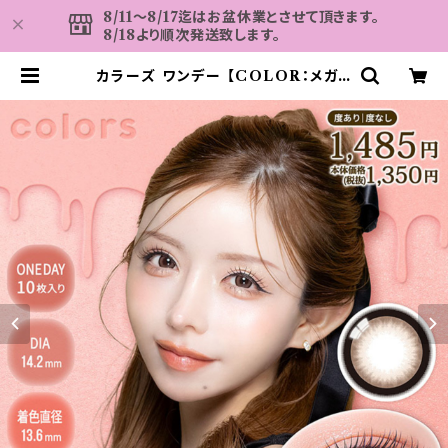
8/11～8/17迄はお盆休業とさせて頂きます。
8/18より順次発送致します。
カラーズ ワンデー 【COLOR：メガリ
ングドーナツ】 カラコン 1箱10枚 14.
2mm 一条響 度あり 度なし Color
s 1day 韓国系レンズ colors 1da
y カラコン カラー コンタクト コンタ
クトレンズ | カラコン MAHALO