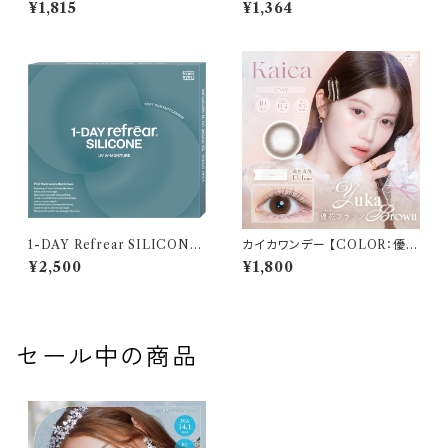
ザー 【COLOR：NiLL - ニル
0枚入 【COLOR：シャイブラウ
¥1,815
¥1,364
(ブラウン)】NEWデビュー 1day
ン】14.1mm ReVIA 1day CIR
単品 10枚入り 回らない水光カ
CLE 【KIM CHAEWON】U
ラコン カラーコンタクト 度付き
Vカット カラー コンタクト
度あり 度なし 水光レンズ 固定
軸 aespa
1-DAY Refrear SILICONE
カイカワンデー 【COLOR：優花
UV W-Moisture （ワンデーリ
ブラウン】 1箱10枚 14.2mm 度
¥2,500
¥1,800
フレア シリコーン ユーブイ ダブ
なし 度あり 中野恵那 カラコン
ル モイスチャー） 1箱30枚 14.2
kaica 1day カラコン カラー コ
mm 度あり クリア
ンタクト コンタクトレンズ
セール中の商品