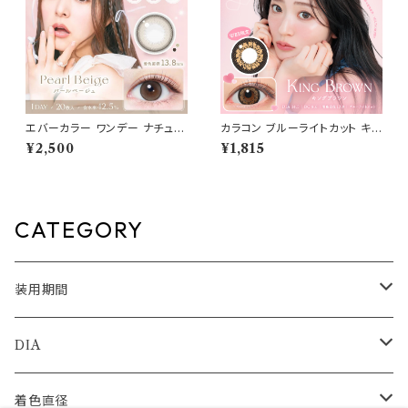
エバーカラー ワンデー ナチュラ
カラコン ブルーライトカット キャ
ル【パールベージュ】1箱20枚 1
ンディーマジック ワンデー 【CO
¥2,500
¥1,815
4.5mm 度なし 度あり カラーコ
LOR：キングブラウン】1箱10枚
ンタクト Ever Color 1day Na
度なし度あり キャンマジ candy
tural
magic 1day BLB ワンデーカラ
コン コンタクトレンズ
CATEGORY
装用期間
1day
DIA
1month
14.0mm
着色直径