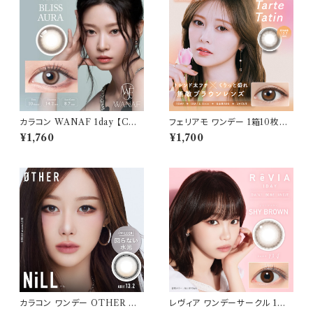
カラコン WANAF 1day 【COL
フェリアモ ワンデー 1箱10枚入
OR：ブリスオーラ】1箱 10枚入
り【COLOR：タルトタタン】 白石
¥1,760
¥1,700
ワナフ ワンデー キムミンジュ K
麻衣（まいやん） イメージモデ
im Minju BC：8.7mm カラコ
ル 細フチレンズ feliamo 1da
ン カラー コンタクト コンタクト
y カラコン カラー コンタクト コ
レンズ
ンタクトレンズ
カラコン ワンデー OTHER ア
レヴィア ワンデーサークル 1箱1