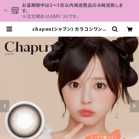
お盆期間中は2～3日以内発送商品のみ発送致しま
す。
※注文締めはAM9：30です。
chapun(シャプン) カラコンワンデ
ー【COLOR：きらゆめブラウン】1箱1
0枚 デイリー 使い捨てカラコン 度あ
り 度なし 回らない 水光カラコン 細
フチ 1day 1日 高含水 カラコン カラ
ー コンタクト コンタクトレンズ | カ
ラコン MAHALO