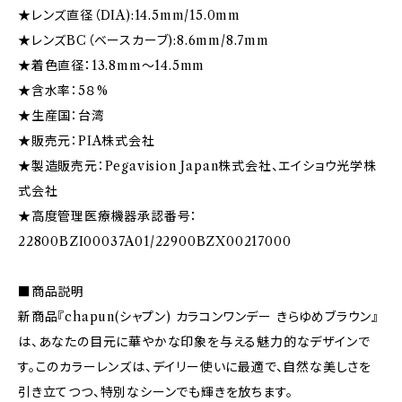
★レンズ直径（DIA):14.5mm/15.0mm
★レンズBC（ベースカーブ):8.6mm/8.7mm
★着色直径：13.8mm〜14.5mm
★含水率：5８%
★生産国：台湾
★販売元：PIA株式会社
★製造販売元：Pegavision Japan株式会社、エイショウ光学株
式会社
★高度管理医療機器承認番号：
22800BZI00037A01/22900BZX00217000
■商品説明
新商品『chapun(シャプン) カラコンワンデー きらゆめブラウン』
は、あなたの目元に華やかな印象を与える魅力的なデザインで
す。このカラーレンズは、デイリー使いに最適で、自然な美しさを
引き立てつつ、特別なシーンでも輝きを放ちます。