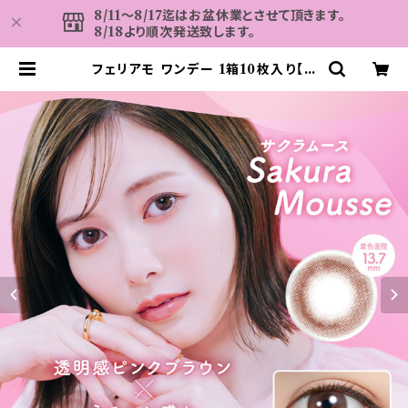
8/11～8/17迄はお盆休業とさせて頂きます。
8/18より順次発送致します。
フェリアモ ワンデー 1箱10枚入り【C
OLOR：サクラムース】 白石麻衣（ま
いやん） イメージモデル 細フチレン
ズ feliamo 1day カラコン カラー
コンタクト コンタクトレンズ | カラコ
ン MAHALO