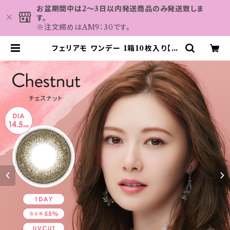
お盆期間中は2～3日以内発送商品のみ発送致しま
す。
※注文締めはAM9：30です。
フェリアモ ワンデー 1箱10枚入り【C
OLOR：チェスナット】 白石麻衣（ま
いやん） イメージモデル 細フチレン
ズ feliamo 1day カラコン カラー
コンタクト コンタクトレンズ | カラコ
ン MAHALO