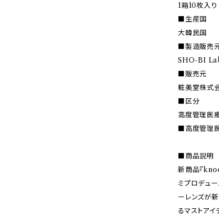
1箱10枚入り
■生産国
大韓民国
■製造販売
SHO-BI 
■販売元
粧美堂株式
■区分
高度管理医
■高度管理医療
■商品説明
新商品『kno
ミプロデュー
ーレンズが新
るマストアイ