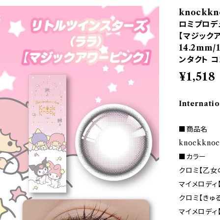
knockk
ロミプロデ
【マジックア
14.2mm
ンタクト 
¥1,518
Internatio
■商品名
knockkno
■カラー
クロミ【乙女
マイメロディ
クロミ【きゅ
マイメロディ