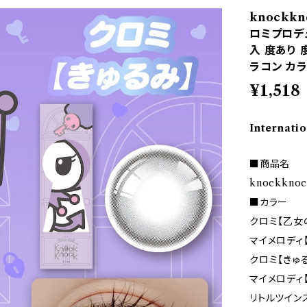
knockk
ロミプロデュ
入 度あり 
ラコン カ
¥1,518
Internatio
■商品名
knockkno
■カラー
クロミ【乙女
マイメロディ
クロミ【きゅ
マイメロディ
リトルツイン