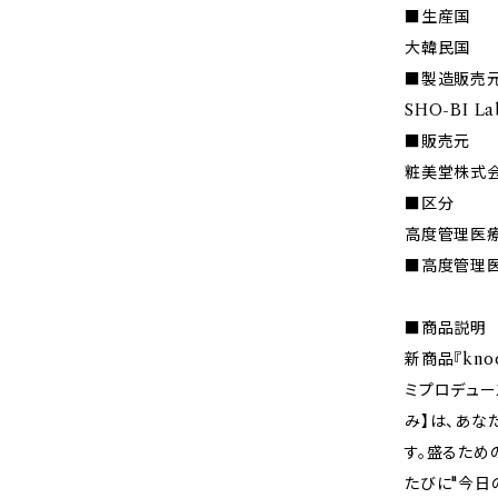
■生産国
大韓民国
■製造販売
SHO-BI 
■販売元
粧美堂株式
■区分
高度管理医
■高度管理医療
■商品説明
新商品『kno
ミプロデュー
み】は、あな
す。盛るため
たびに"今日