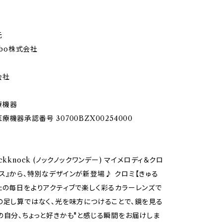
元
Labo株式会社
会社
療機器
機器承認番号 30700BZX00254000
ckknock (ノックノックワンデー) マイメロディ＆クロ
ス』から、特別なデザインが新登場♪ クロミ【きゅる
たの毎日をよりアクティブで楽しく彩るカラーレンズで
の足し算ではなく、光を味方につけることで、鏡を見る
の自分、ちょっと好きかも"と感じる瞬間をお届けしま