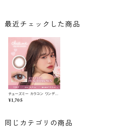
最近チェックした商品
チューズミー カラコン ワンデー
【COLOR：ピーチブラウン】新
¥1,705
色 ハーフ系 モテ 盛れ 水光レン
ズ UVカット 1日使い捨て 盛れ
る フチあり 高含水 ベージュ ブ
ラウン グレーカラコン カラー コ
ンタクト コンタクトレンズ
同じカテゴリの商品