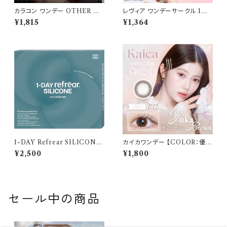
カラコン ワンデー OTHER ア
レヴィア ワンデーサークル 1箱1
ザー 【COLOR：NiLL - ニル
0枚入 【COLOR：シャイブラウ
¥1,815
¥1,364
(ブラウン)】NEWデビュー 1day
ン】14.1mm ReVIA 1day CIR
単品 10枚入り 回らない水光カ
CLE 【KIM CHAEWON】U
ラコン カラーコンタクト 度付き
Vカット カラー コンタクト
度あり 度なし 水光レンズ 固定
軸 aespa
1-DAY Refrear SILICONE
カイカワンデー 【COLOR：優花
UV W-Moisture （ワンデーリ
ブラウン】 1箱10枚 14.2mm 度
¥2,500
¥1,800
フレア シリコーン ユーブイ ダブ
なし 度あり 中野恵那 カラコン
ル モイスチャー） 1箱30枚 14.2
kaica 1day カラコン カラー コ
mm 度あり クリア
ンタクト コンタクトレンズ
セール中の商品