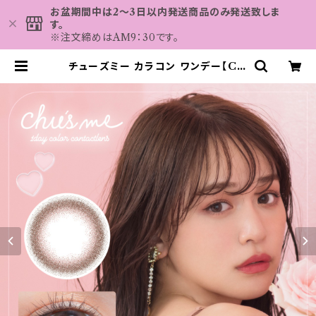
お盆期間中は2～3日以内発送商品のみ発送致しま
す。
※注文締めはAM9：30です。
チューズミー カラコン ワンデー【CO
LOR：ピーチブラウン】新色 ハーフ系
モテ 盛れ 水光レンズ UVカット 1日
使い捨て 盛れる フチあり 高含水 ベ
ージュ ブラウン グレーカラコン カラ
ー コンタクト コンタクトレンズ | カ
ラコン MAHALO