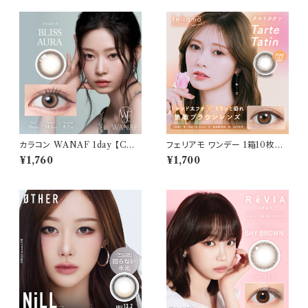
カラコン WANAF 1day 【COL
フェリアモ ワンデー 1箱10枚入
OR：ブリスオーラ】1箱 10枚入
り【COLOR：タルトタタン】 白石
¥1,760
¥1,700
ワナフ ワンデー キムミンジュ K
麻衣（まいやん） イメージモデ
im Minju BC：8.7mm カラコ
ル 細フチレンズ feliamo 1da
ン カラー コンタクト コンタクト
y カラコン カラー コンタクト コ
レンズ
ンタクトレンズ