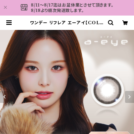
8/11～8/17迄はお盆休業とさせて頂きます。
8/18より順次発送致します。
ワンデー リフレア エーアイ【COLO
R：ノヴァグレージュ】1箱10枚入【izn
a バン・ジミン イメージモデル】 1da
y refrear a-eye 韓国系レンズ カ
ラコン カラー コンタクト コンタクト
レンズ | カラコン MAHALO