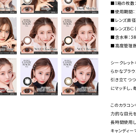
■1箱の枚数
■使用期間：
■レンズ直径（D
■レンズBC（
■含水率：5
■高度管理医療
シークレット
らかなブラウ
引き立てつつ
にマッチし、
このカラコン
力的な目元を
長時間使用し
キャンディー