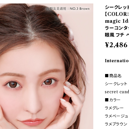
シークレッ
【COLOR：
magic 
ラーコンタク
眼風 フチ 
¥2,486
Internatio
■商品名
シークレット
secret can
■カラー
ラメグレー
ラメベージュ
ラメブラウン