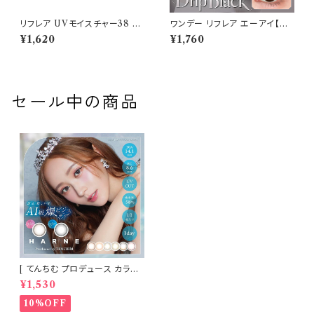
リフレア UVモイスチャー38 ワ
ワンデー リフレア エーアイ【C
ンデー カラコン 1箱30枚 14.0
OLOR：ドリップブラック】1箱10
¥1,620
¥1,760
mm 度あり 1DAY Refrear M
枚入【izna バン・ジミン イメー
oisture 38 ソフトコンタクトレ
ジモデル】 1day refrear a-ey
ンズ クリア 透明 ソフトレンズお
e 韓国系レンズ カラコン カラー
まけ付き♪
コンタクト コンタクトレンズ
セール中の商品
[ てんちむ プロデュース カラコ
ン ] HARNE (ハルネ) ワンデー
¥1,530
1day 10枚入り （当日発送） 1da
y
10%OFF