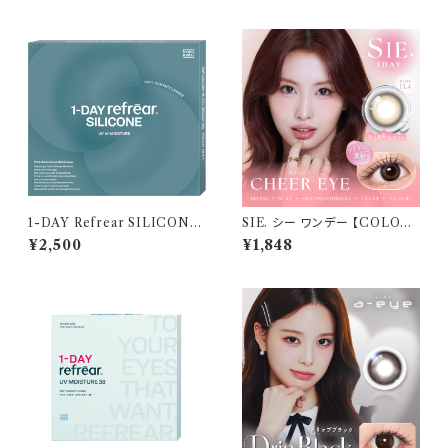
し 度あり コンタクトレンズ
コンタクトレンズ
1-DAY Refrear SILICONE
SIE. シー ワンデー 【COLOR：
UV W-Moisture （ワンデーリ
チア―アイ 】 1箱10枚入 シリコ
¥2,500
¥1,848
フレア シリコーン ユーブイ ダブ
ーン 回らない水光レンズ MO
ル モイスチャー） 1箱30枚 14.2
MO TWICE送料無料 SIE. 1d
mm 度あり クリア
ay 度あり 度なし 水光カラコン
カラーコンタクト ナチュラル ブ
ラック ブラウン 裸眼風 フチ ベ
ージュ グレー 1日使い捨て