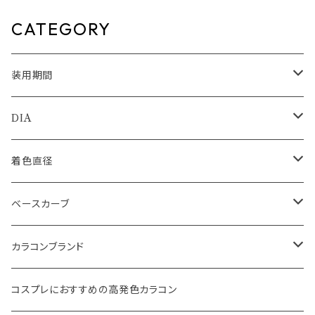
ン カラーコンタクト ナチュラル
分配合 低含水 1ヶ月 度なし カ
ブラック ブラウン 裸眼風 フチ
ラコン マンスリー ナチュラル ム
CATEGORY
ベージュ グレー 1日使い捨て
ーン
装用期間
1day
DIA
1month
14.0mm
着色直径
2ｗeek
14.1mm
12.5mm
ベースカーブ
14.2mm
12.8mm
8.6mm
カラコンブランド
14.5mm
13.0mm
8.7mm
エバーカラー
コスプレにおすすめの高発色カラコン