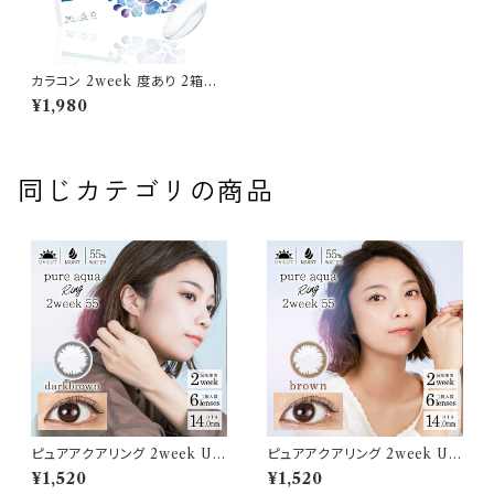
カラコン 2week 度あり 2箱セ
ット（ 1箱6枚入り） 14.0mm ク
¥1,980
リアコンタクト ピュアプラス 2
ウィーク 2週間 ツーウィーク 低
含水 コンタクトレンズ クリアレ
ンズ
同じカテゴリの商品
ピュアアクアリング 2week UV
ピュアアクアリング 2week UV
M カラコン【ダークブラウン】2
M カラコン【ブラウン】2WEEK
¥1,520
¥1,520
WEEK 1箱6枚 14.0mm 度な
1箱6枚 14.0mm 度なし 度あり