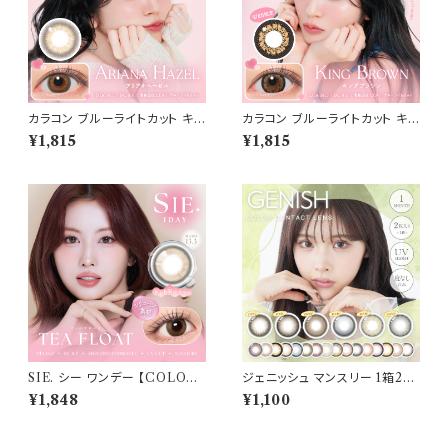
カラコン ブルーライトカット キャ
カラコン ブルーライトカット キャ
ンディーマジック ワンデー 【CO
ンディーマジック ワンデー 【CO
¥1,815
¥1,815
LOR：アリアナヘーゼル】1箱10
LOR：キングブラウン】1箱10枚
枚 度なし度あり キャンマジ ca
度なし度あり キャンマジ candy
ndymagic 1day BLB ワンデ
magic 1day BLB ワンデーカラ
ーカラコン コンタクトレンズ
コン コンタクトレンズ
SIE. シー ワンデー 【COLOR：
ジェニッシュ マンスリー 1箱2枚
ティーフロート 】 1箱10枚入 シ
カラコン 度なし カラーコンタク
¥1,848
¥1,100
リコーン 回らない水光レンズ M
ト 1ヶ月 ワンマンス コンタクトレ
OMO TWICE送料無料 SIE.
ンズ GENISH 1month UVカ
1day 度あり 度なし 水光カラコ
ット ナチュラル UVカット 潤い成