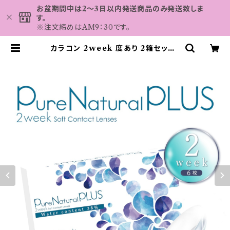
お盆期間中は2～3日以内発送商品のみ発送致しま
す。
※注文締めはAM9：30です。
カラコン 2week 度あり 2箱セット（
1箱6枚入り） 14.0mm クリアコンタ
クト ピュアプラス 2ウィーク 2週間
ツーウィーク 低含水 コンタクトレン
ズ クリアレンズ | カラコン MAHA
LO