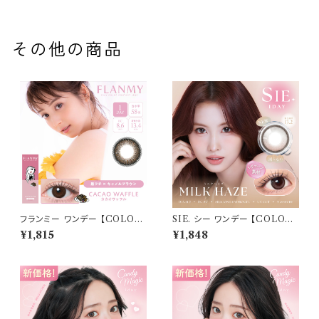
その他の商品
フランミー ワンデー 【COLOR：
SIE. シー ワンデー 【COLOR：
カカオワッフル】【 1箱 10枚】 14.
ミルクヘイズ 】 1箱10枚入 シリ
¥1,815
¥1,848
2mm 14.5mm 8.5mm 8.6m
コーン 回らない水光レンズ MO
m 佐々木希 FLANMY 1day
MO TWICE送料無料 SIE. 1d
カラコン カラー コンタクト コン
ay 度あり 度なし 水光カラコン
タクトレンズ
カラーコンタクト ナチュラル ブ
ラック ブラウン 裸眼風 フチ ベ
ージュ グレー 1日使い捨て