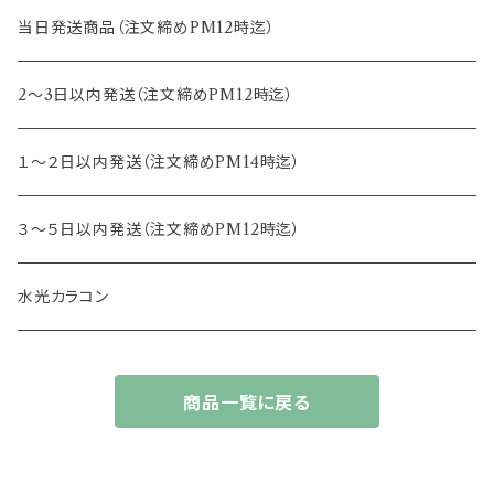
15.0mm
13.2mm
8.8mm
エヌズコレクション
当日発送商品（注文締めPM12時迄）
14.4mm
13.3mm
8.5mm
トパーズ
2～3日以内発送（注文締めPM12時迄）
13.4mm
キャンディーマジック
１～２日以内発送（注文締めPM14時迄）
13.5mm
レヴィア
３～５日以内発送（注文締めPM12時迄）
13.6mm
チュチュ
水光カラコン
13.7mm
カラーズ
商品一覧に戻る
13.8mm
フルーリー