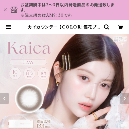
お盆期間中は2～3日以内発送商品のみ発送致しま
す。
※注文締めはAM9：30です。
カイカワンデー 【COLOR：優花ブラ
ウン】 1箱10枚 14.2mm 度なし 度あ
り 中野恵那 カラコン kaica 1day
カラコン カラー コンタクト コンタク
トレンズ | カラコン MAHALO