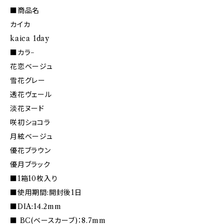
■商品名
カイカ
kaica 1day
■カラ−
花恋ベージュ
雪花グレー
透花ヴェール
淡花ヌード
咲初ショコラ
月絃ベージュ
優花ブラウン
優月ブラック
■1箱10枚入り
■使用期間:開封後1日
■DIA:14.2mm
■ BC(ベースカーブ)：8.7mm