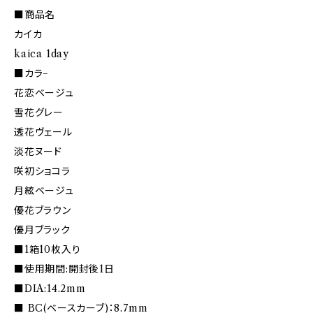
■商品名
カイカ
kaica 1day
■カラ−
花恋ベージュ
雪花グレー
透花ヴェール
淡花ヌード
咲初ショコラ
月絃ベージュ
優花ブラウン
優月ブラック
■1箱10枚入り
■使用期間:開封後1日
■DIA:14.2mm
■ BC(ベースカーブ)：8.7mm