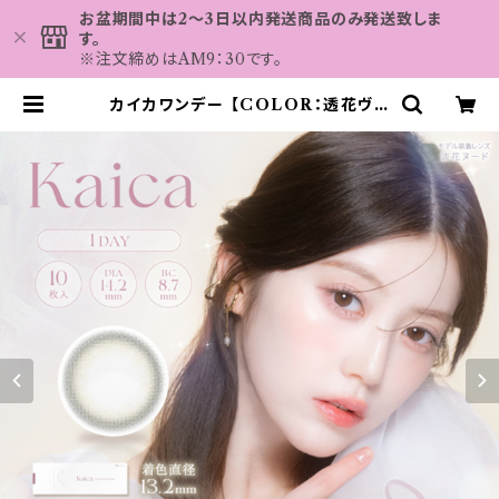
お盆期間中は2～3日以内発送商品のみ発送致しま
す。
※注文締めはAM9：30です。
カイカワンデー 【COLOR：透花ヴェ
ール】 1箱10枚 14.2mm 度なし 度
あり 中野恵那 カラコン kaica 1da
y カラコン カラー コンタクト コンタ
クトレンズ | カラコン MAHALO