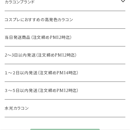
14.2mm
12.8mm
8.6mm
カラコンブランド
14.5mm
13.0mm
8.7mm
エバーカラー
コスプレにおすすめの高発色カラコン
15.0mm
13.2mm
8.8mm
エヌズコレクション
当日発送商品（注文締めPM12時迄）
14.4mm
13.3mm
8.5mm
トパーズ
2～3日以内発送（注文締めPM12時迄）
13.4mm
キャンディーマジック
１～２日以内発送（注文締めPM14時迄）
13.5mm
レヴィア
３～５日以内発送（注文締めPM12時迄）
13.6mm
チュチュ
水光カラコン
13.7mm
カラーズ