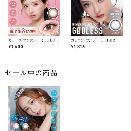
カラーズ マンスリー 【COLOR：
カラコン ワンデー OTHER ア
ハーフシルキーブラウン】 【1箱2
ザー 【COLOR：GODLESS -
¥1,600
¥1,815
枚入】【 一条響 イメージモデル
ゴッドレス(グレー)】NEWデビュ
】 韓国系レンズ colors 1mont
ー 1day 単品 10枚入り 回らな
hカラコン カラー コンタクト コ
い水光カラコン カラーコンタク
ンタクトレンズ
ト 度付き 度あり 度なし 水光レ
ンズ 固定軸 aespa
セール中の商品