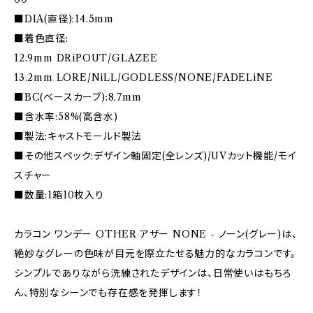
■DIA(直径):14.5mm
■着色直径:
12.9mm DRiPOUT/GLAZEE
13.2mm LORE/NiLL/GODLESS/NONE/FADELiNE
■BC(ベースカーブ):8.7mm
■含水率:58%(高含水)
■製法:キャストモールド製法
■その他スペック:デザイン軸固定(全レンズ)/UVカット機能/モイ
スチャー
■数量:1箱10枚入り
カラコン ワンデー OTHER アザー NONE - ノーン(グレー)は、
絶妙なグレーの色味が目元を際立たせる魅力的なカラコンです。
シンプルでありながら洗練されたデザインは、日常使いはもちろ
ん、特別なシーンでも存在感を発揮します！