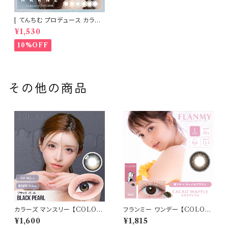
[ てんちむ プロデュース カラコ
ン ] HARNE (ハルネ) ワンデー
¥1,530
1day 10枚入り （当日発送） 1da
y
10%OFF
その他の商品
カラーズ マンスリー 【COLOR：
フランミー ワンデー 【COLOR：
ブラックパール】 【1箱2枚入】【
カカオワッフル】【 1箱 10枚】 14.
¥1,600
¥1,815
一条響 イメージモデル 】 韓国
2mm 14.5mm 8.5mm 8.6m