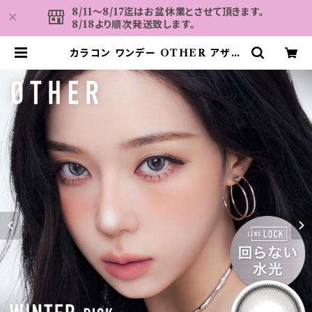
8/11～8/17迄はお盆休業とさせて頂きます。
8/18より順次発送致します。
カラコン ワンデー OTHER アザー
【COLOR：NONE - ノーン(グレ
ー)】NEWデビュー 1day 単品 10枚
入り 回らない水光カラコン カラーコ
ンタクト 度付き 度あり 度なし 水光
レンズ 固定軸 aespa | カラコン
MAHALO