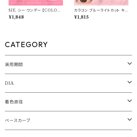
SIE. シー ワンデー 【COLOR：
カラコン ブルーライトカット キャ
メルトミー 】 1箱10枚入 シリコ
ンディーマジック ワンデー 【CO
¥1,848
¥1,815
ーン 回らない水光レンズ MO
LOR：ミミブラウン】1箱10枚 度
MO TWICE送料無料 SIE. 1d
なし度あり キャンマジ candym
ay 度あり 度なし 水光カラコン
agic 1day BLB ワンデーカラコ
カラーコンタクト ナチュラル ブ
ン コンタクトレンズ
ラック ブラウン 裸眼風 フチ ベ
CATEGORY
ージュ グレー 1日使い捨て
装用期間
1day
DIA
1month
14.0mm
着色直径
2ｗeek
14.1mm
12.5mm
ベースカーブ