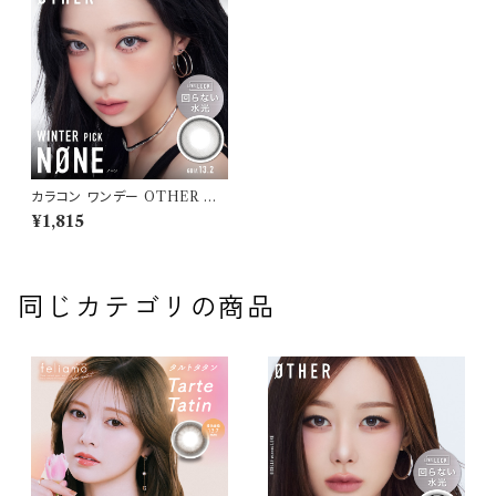
カラコン ワンデー OTHER ア
ザー 【COLOR：NONE - ノー
¥1,815
ン(グレー)】NEWデビュー 1da
y 単品 10枚入り 回らない水光
カラコン カラーコンタクト 度付
き 度あり 度なし 水光レンズ 固
定軸 aespa
同じカテゴリの商品