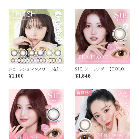
系レンズ colors 1monthカラ
m 佐々木希 FLANMY 1day
コン カラー コンタクト コンタク
カラコン カラー コンタクト コン
トレンズ
タクトレンズ
ジェニッシュ マンスリー 1箱2枚
SIE. シー ワンデー 【COLOR：
カラコン 度なし カラーコンタク
ティーフロート 】 1箱10枚入 シ
¥1,100
¥1,848
ト 1ヶ月 ワンマンス コンタクトレ
リコーン 回らない水光レンズ M
ンズ GENISH 1month UVカ
OMO TWICE送料無料 SIE.
ット ナチュラル UVカット 潤い成
1day 度あり 度なし 水光カラコ
分配合 低含水 1ヶ月 度なし カ
ン カラーコンタクト ナチュラル
ラコン マンスリー ナチュラル ム
ブラック ブラウン 裸眼風 フチ
ーン
ベージュ グレー 1日使い捨て