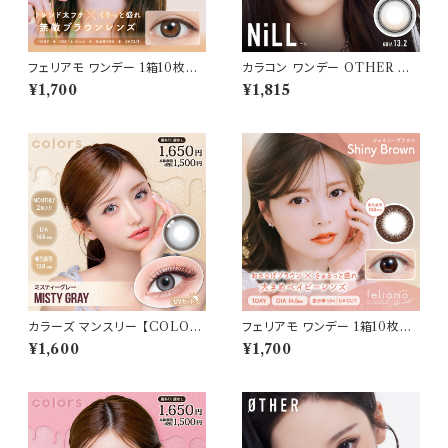
フェリアモ ワンデー 1箱10枚入
カラコン ワンデー OTHER ア
り【COLOR：タルトタタン】 白石
ザー 【COLOR：NiLL - ニル
¥1,700
¥1,815
麻衣（まいやん） イメージモデ
(ブラウン)】NEWデビュー 1day
ル 細フチレンズ feliamo 1da
単品 10枚入り 回らない水光カ
y カラコン カラー コンタクト コ
ラコン カラーコンタクト 度付き
ンタクトレンズ
度あり 度なし 水光レンズ 固定
軸 aespa
カラーズ マンスリー 【COLOR：
フェリアモ ワンデー 1箱10枚入
ミスティーグレー】 【1箱2枚入】【
り【COLOR：シャイニーブラウ
¥1,600
¥1,700
一条響 イメージモデル 】 韓国
ン】 白石麻衣（まいやん） イメー
系レンズ colors 1monthカラ
ジモデル 細フチレンズ feliam
コン カラー コンタクト コンタク
o 1day カラコン カラー コンタ
トレンズ
クト コンタクトレンズ