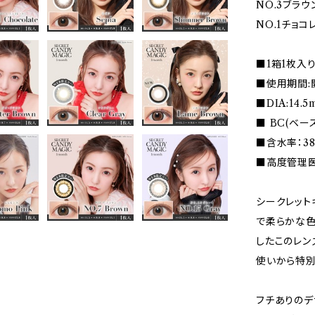
NO.3ブラウ
NO.1チョコ
■1箱1枚入り
■使用期間:
■DIA:14.
■ BC(ベー
■含水率：3
■高度管理医療
シークレット
で柔らかな色
したこのレン
使いから特別
フチありのデ