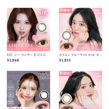
SIE. シー ワンデー 【COLOR：
カラコン ブルーライトカット キャ
チア―アイ 】 1箱10枚入 シリコ
ンディーマジック ワンデー 【CO
¥1,848
¥1,815
ーン 回らない水光レンズ MO
LOR：マリアージュモカ】1箱10
MO TWICE送料無料 SIE. 1d
枚 度なし度あり キャンマジ ca
ay 度あり 度なし 水光カラコン
ndymagic 1day BLB ワンデ
カラーコンタクト ナチュラル ブ
ーカラコン コンタクトレンズ
ラック ブラウン 裸眼風 フチ ベ
ージュ グレー 1日使い捨て