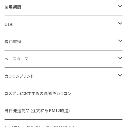
装用期間
1day
DIA
1month
14.0mm
着色直径
2ｗeek
14.1mm
12.5mm
ベースカーブ
14.2mm
12.8mm
8.6mm
カラコンブランド
14.5mm
13.0mm
8.7mm
エバーカラー
コスプレにおすすめの高発色カラコン
15.0mm
13.2mm
8.8mm
エヌズコレクション
当日発送商品（注文締めPM12時迄）