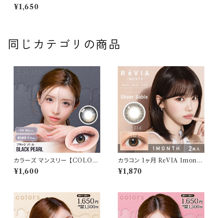
ク マンスリー カラコン 1ヶ月
¥1,650
【COLOR：NO.9ブラウン】 sec
ret candy magic 1month 度
なし度あり 1箱1枚入【2枚セッ
ト】 送料無料 ワンマンス コンタ
クト キャンマジ 板野友美ナチュ
同じカテゴリの商品
ラル ブラック ブラウン 着色 直
径 3番 フチあり きゃんまじ キャ
ンディーマジック パール
カラーズ マンスリー 【COLOR：
カラコン 1ヶ月 ReVIA 1month
ブラックパール】 【1箱2枚入】【
【 COLOR：シアーセーブル】カ
¥1,600
¥1,870
一条響 イメージモデル 】 韓国
ラコン 1ヶ月 １箱２枚 度あり 度
系レンズ colors 1monthカラ
なし ナチュラル キムチェウォン
コン カラー コンタクト コンタク
裸眼風 色素薄い 自然 バレにく
トレンズ
い