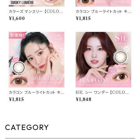
カラーズ マンスリー 【COLOR：
カラコン ブルーライトカット キャ
スモーキールミエールnew】 【1
ンディーマジック ワンデー 【CO
¥1,600
¥1,815
箱2枚入】【 一条響 イメージモデ
LOR：アリアナヘーゼル】1箱10
ル 】 韓国系レンズ colors 1mo
枚 度なし度あり キャンマジ ca
nthカラコン カラー コンタクト
ndymagic 1day BLB ワンデ
コンタクトレンズ
ーカラコン コンタクトレンズ
カラコン ブルーライトカット キャ
SIE. シー ワンデー 【COLOR：
ンディーマジック ワンデー 【CO
ティーフロート 】 1箱10枚入 シ
¥1,815
¥1,848
LOR：ナチュラルブラウン】1箱1
リコーン 回らない水光レンズ M
0枚 度なし度あり キャンマジ c
OMO TWICE送料無料 SIE.
andymagic 1day BLB ワンデ
1day 度あり 度なし 水光カラコ
ーカラコン コンタクトレンズ
ン カラーコンタクト ナチュラル
ブラック ブラウン 裸眼風 フチ
CATEGORY
ベージュ グレー 1日使い捨て