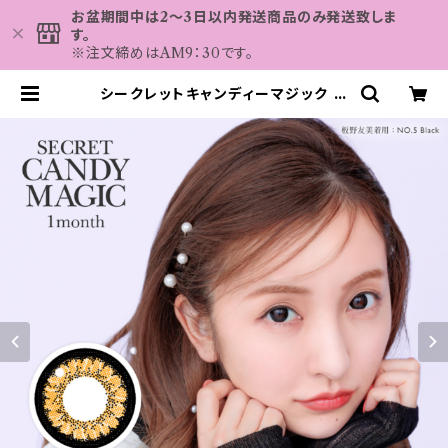
お盆期間中は2～3日以内発送商品のみ発送致しま
す。
※注文締めはAM9：30です。
シークレットキャンディーマジック マ
ンスリー カラコン 1ヶ月 【COLOR：
NO.9ブラウン】 secret candy m
agic 1month 度なし度あり 1箱1枚
入【2枚セット】 送料無料 ワンマンス
コンタクト キャンマジ 板野友美ナチ
ュラル ブラック ブラウン 着色 直径
3番 フチあり きゃんまじ キャンディー
マジック パール | カラコン MAHA
LO