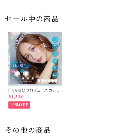
コンタクト コンタクトレンズ
コン カラー コンタクト コンタク
トレンズ
セール中の商品
[ てんちむ プロデュース カラコ
ン ] HARNE (ハルネ) ワンデー
¥1,530
1day 10枚入り （当日発送） 1da
y
10%OFF
その他の商品