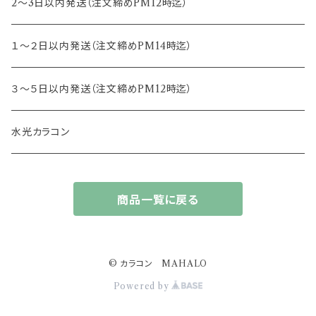
14.4mm
13.3mm
8.5mm
トパーズ
2～3日以内発送（注文締めPM12時迄）
13.4mm
キャンディーマジック
１～２日以内発送（注文締めPM14時迄）
13.5mm
レヴィア
３～５日以内発送（注文締めPM12時迄）
13.6mm
チュチュ
水光カラコン
13.7mm
カラーズ
商品一覧に戻る
13.8mm
フルーリー
14.0mm
ジェニッシュ
© カラコン MAHALO
Powered by
14.4ｍｍ
アプデ