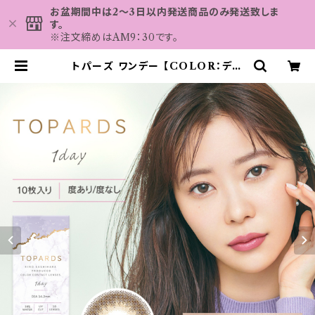
お盆期間中は2～3日以内発送商品のみ発送致しま
す。
※注文締めはAM9：30です。
トパーズ ワンデー 【COLOR：デー
トトパーズ】 1箱10枚 14.2mm 度な
し 度あり 指原莉乃 カラコン TOPA
RS 1day | カラコン MAHALO