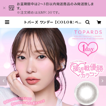
お盆期間中は2～3日以内発送商品のみ発送致しま
す。
※注文締めはAM9：30です。
トパーズ ワンデー 【COLOR：ベイ
ビーエスプレッソ】 1箱10枚 14.5mm
度なし 度あり 指原莉乃 カラコン T
OPARS 1day | カラコン MAHA
LO