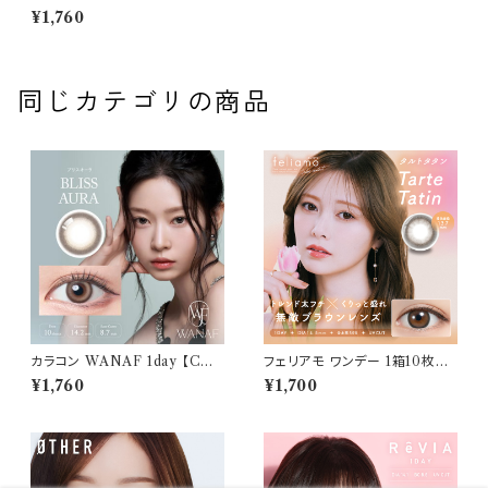
リルムーンゼロシリーズワンデ
¥1,760
ー ゼロインク (1箱10枚入り)
同じカテゴリの商品
カラコン WANAF 1day 【COL
フェリアモ ワンデー 1箱10枚入
OR：ブリスオーラ】1箱 10枚入
り【COLOR：タルトタタン】 白石
¥1,760
¥1,700
ワナフ ワンデー キムミンジュ K
麻衣（まいやん） イメージモデ
im Minju BC：8.7mm カラコ
ル 細フチレンズ feliamo 1da
ン カラー コンタクト コンタクト
y カラコン カラー コンタクト コ
レンズ
ンタクトレンズ