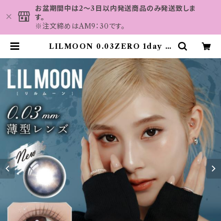
お盆期間中は2～3日以内発送商品のみ発送致しま
す。
※注文締めはAM9：30です。
LILMOON 0.03ZERO 1day リ
ルムーンゼロシリーズワンデー ゼロ
インク (1箱10枚入り) | カラコン
MAHALO